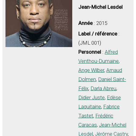
Jean-Michel Lesdel
Année
: 2015
Label / référence
:
(JML 001)
Personnel
:
Alfred
Venthou-Dumaine
,
Ange Wilber
,
Arnaud
Dolmen
,
Daniel Saint-
Félix
,
Darla Abreu
,
Didier Juste
,
Edèse
Laquitaine
,
Fabrice
Tastet
,
Frédéric
Caracas
,
Jean-Michel
Lesdel
,
Jérôme Castry
,