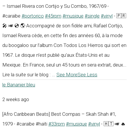
– Ismael Rivera con Cortijo y Su Combo, 1967/69 -
#caraïbe
#portorico
#45rpm
#musique
#single
#vinyl
- 🇵🇷
🎤 🎺 💿 🌎 Accompagné de son fidèle ami, Rafael Cortijo,
Ismael Rivera cède, en cette fin des années 60, à la mode
du boogaloo sur l’album Con Todos Los Hierros qui sort en
1967. Le disque n’est publié qu’aux États-Unis et au
Mexique. En France, seul un 45 tours en sera extrait, deux...
Lire la suite sur le blog :
...
See More
See Less
le Bananier bleu
2 weeks ago
[Afro Caribbean Beats] Best Compas – Skah Shah #1,
1979 - #caraïbe #haïti
#33rpm
#musique
#vinyl
- 🇭🇹 🎺 🔥