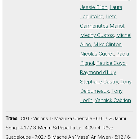
Jessie Bilon
,
Laura
Laquitaine
,
Liete
Carmenates Mariol
,
Medhy Custos
,
Michel
Alibo
,
Mike Clinton
,
Nicolas Gueret
,
Paola
Pignol
,
Patrice Coyo
,
Raymond d'Huy
,
Stéphane Castry
,
Tony
Deloumeaux
,
Tony
Lodin
,
Yannick Cabrion
Titres
: CD1 - Visions 1- Mazurka Orientale - 6:01 / 2- Janmi
Song - 4:17 / 3- Menm Si Papa Pa La - 4:09 / 4- Rêve
Guadeloupe - 7:02 / 5- Maché An "Mass" An Mwen - 5:12 / 6-