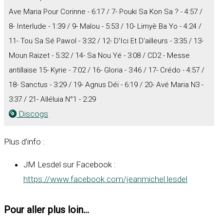
Ave Maria Pour Corinne - 6:17 / 7- Pouki Sa Kon Sa ? - 4:57 /
8- Interlude - 1:39 / 9- Malou - 5:53 / 10- Limyè Ba Yo - 4:24 /
11- Tou Sa Sé Pawol - 3:32 / 12- D'Ici Et D'ailleurs - 3:35 / 13-
Moun Raizet - 5:32 / 14- Sa Nou Yé - 3:08 / CD2 - Messe
antillaise 15- Kyrie - 7:02 / 16- Gloria - 3:46 / 17- Crédo - 4:57 /
18- Sanctus - 3:29 / 19- Agnus Déï - 6:19 / 20- Avé Maria N3 -
3:37 / 21- Alléluia N°1 - 2:29
Discogs
Plus d’info :
JM Lesdel sur Facebook :
https://www.facebook.com/jeanmichel.lesdel
Pour aller plus loin...