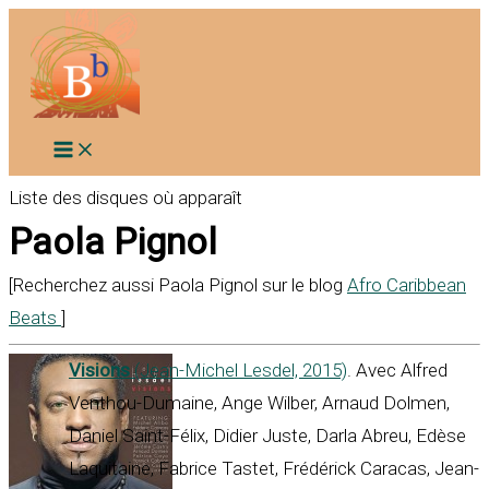
Aller
au
contenu
Liste des disques où apparaît
Paola Pignol
[Recherchez aussi Paola Pignol sur le blog
Afro Caribbean
Beats
]
Visions
(Jean-Michel Lesdel, 2015)
. Avec Alfred
Venthou-Dumaine, Ange Wilber, Arnaud Dolmen,
Daniel Saint-Félix, Didier Juste, Darla Abreu, Edèse
Laquitaine, Fabrice Tastet, Frédérick Caracas, Jean-