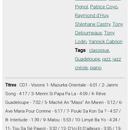
Pignol
,
Patrice Coyo
,
Raymond d'Huy
,
Stéphane Castry
,
Tony
Deloumeaux
,
Tony
Lodin
,
Yannick Cabrion
Tags
:
classique
,
Guadeloupe
,
jazz
,
jazz
créole
,
piano
Titres
: CD1 - Visions 1- Mazurka Orientale - 6:01 / 2- Janmi
Song - 4:17 / 3- Menm Si Papa Pa La - 4:09 / 4- Rêve
Guadeloupe - 7:02 / 5- Maché An "Mass" An Mwen - 5:12 / 6-
Ave Maria Pour Corinne - 6:17 / 7- Pouki Sa Kon Sa ? - 4:57 /
8- Interlude - 1:39 / 9- Malou - 5:53 / 10- Limyè Ba Yo - 4:24 /
11- Tou Sa Sé Pawol - 3:32 / 12- D'Ici Et D'ailleurs - 3:35 / 13-