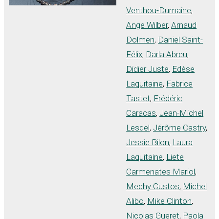
Venthou-Dumaine
,
Ange Wilber
,
Arnaud
Dolmen
,
Daniel Saint-
Félix
,
Darla Abreu
,
Didier Juste
,
Edèse
Laquitaine
,
Fabrice
Tastet
,
Frédéric
Caracas
,
Jean-Michel
Lesdel
,
Jérôme Castry
,
Jessie Bilon
,
Laura
Laquitaine
,
Liete
Carmenates Mariol
,
Medhy Custos
,
Michel
Alibo
,
Mike Clinton
,
Nicolas Gueret
,
Paola