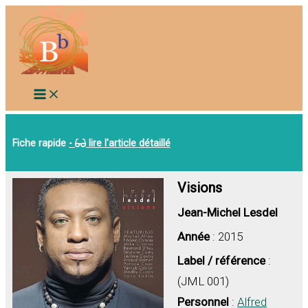
Aller
au
contenu
Fiche rapide
-
lire l'article détaillé
Visions
Jean-Michel Lesdel
Année
: 2015
Label / référence
:
(JML 001)
Personnel
:
Alfred