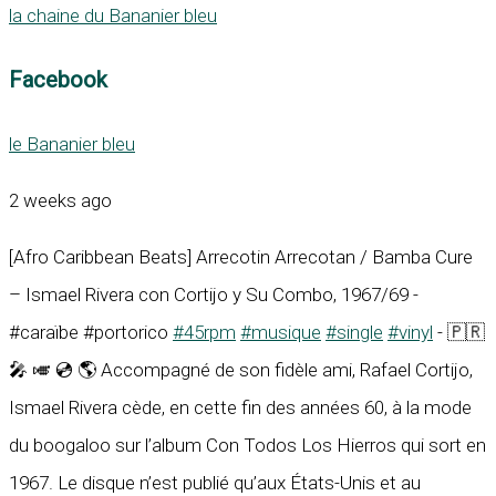
la chaine du Bananier bleu
Facebook
le Bananier bleu
2 weeks ago
[Afro Caribbean Beats] Arrecotin Arrecotan / Bamba Cure
– Ismael Rivera con Cortijo y Su Combo, 1967/69 -
#caraïbe #portorico
#45rpm
#musique
#single
#vinyl
- 🇵🇷
🎤 🎺 💿 🌎 Accompagné de son fidèle ami, Rafael Cortijo,
Ismael Rivera cède, en cette fin des années 60, à la mode
du boogaloo sur l’album Con Todos Los Hierros qui sort en
1967. Le disque n’est publié qu’aux États-Unis et au