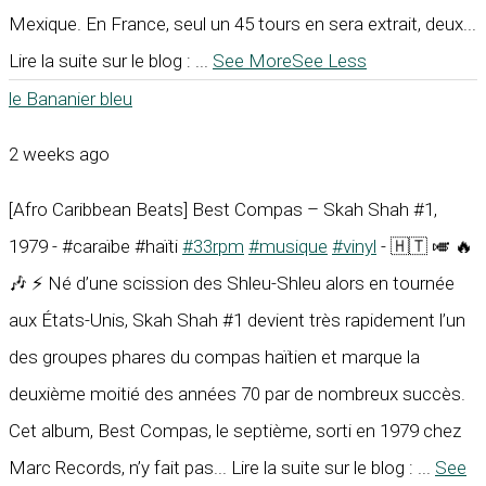
Mexique. En France, seul un 45 tours en sera extrait, deux...
Lire la suite sur le blog :
...
See More
See Less
le Bananier bleu
2 weeks ago
[Afro Caribbean Beats] Best Compas – Skah Shah #1,
1979 - #caraïbe #haïti
#33rpm
#musique
#vinyl
- 🇭🇹 🎺 🔥
🎶 ⚡ Né d’une scission des Shleu-Shleu alors en tournée
aux États-Unis, Skah Shah #1 devient très rapidement l’un
des groupes phares du compas haïtien et marque la
deuxième moitié des années 70 par de nombreux succès.
Cet album, Best Compas, le septième, sorti en 1979 chez
Marc Records, n’y fait pas... Lire la suite sur le blog :
...
See