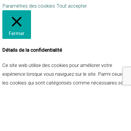
Paramètres des cookies
Tout accepter
Fermer
Détails de la confidentialité
Ce site web utilise des cookies pour améliorer votre
expérience lorsque vous naviguez sur le site. Parmi ceux-ci,
les cookies qui sont catégorisés comme nécessaires sont
stockés sur votre navigateur car ils sont essentiels pour
les fonctionnalités de base du site web. Nous utilisons
également des cookies tiers qui nous aident à analyser et à
comprendre comment vous utilisez ce site web. Ces
cookies ne seront stockés dans votre navigateur qu'avec