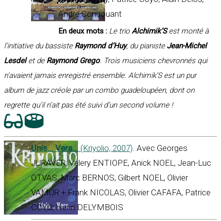
André Condouant
En deux mots :
Le trio
Alchimik’S
est monté à
l’initiative du bassiste
Raymond d’Huy
, du pianiste
Jean-Michel
Lesdel
et de
Raymond Grego
. Trois musiciens chevronnés qui
n’avaient jamais enregistré ensemble. Alchimik’S est un pur
album de jazz créole par un combo guadeloupéen, dont on
regrette qu’il n’ait pas été suivi d’un second volume !
Unis... Vers...
(Kriyolio, 2007)
. Avec Georges
JURAVER, Valery ENTIOPE, Anick NOEL, Jean-Luc
OTVAS, Marc BERNOS, Gilbert NOEL, Olivier
VAMUR + Frank NICOLAS, Olivier CAFAFA, Patrice
COYO, Henri DELYMBOIS