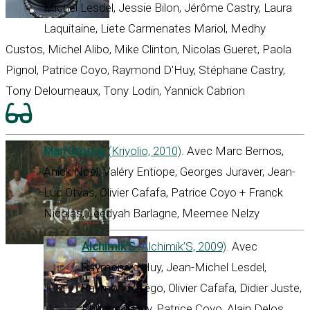
Michel Lesdel, Jessie Bilon, Jérôme Castry, Laura
Laquitaine, Liete Carmenates Mariol, Medhy
Custos, Michel Alibo, Mike Clinton, Nicolas Gueret, Paola
Pignol, Patrice Coyo, Raymond D'Huy, Stéphane Castry,
Tony Deloumeaux, Tony Lodin, Yannick Cabrion
Man’Groove
(Kriyolio, 2010)
. Avec Marc Bernos,
Anick Noël, Valéry Entiope, Georges Juraver, Jean-
Luc Otvas, Olivier Cafafa, Patrice Coyo + Franck
Nicolas, Leedyah Barlagne, Meemee Nelzy
Alchimik’S
(Alchimik’S, 2009)
. Avec
Raymond d’Huy, Jean-Michel Lesdel,
Raymond Grégo, Olivier Cafafa, Didier Juste,
Philippe d’Huy, Patrice Coyo, Alain Delos,