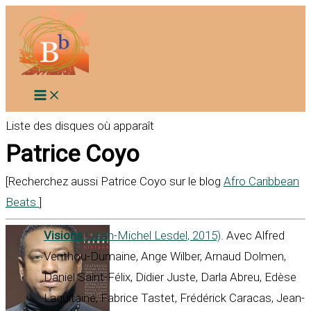
Aller
au
contenu
Liste des disques où apparaît
Patrice Coyo
[Recherchez aussi Patrice Coyo sur le blog
Afro Caribbean
Beats
]
Visions
(Jean-Michel Lesdel, 2015)
. Avec Alfred
Venthou-Dumaine, Ange Wilber, Arnaud Dolmen,
Daniel Saint-Félix, Didier Juste, Darla Abreu, Edèse
Laquitaine, Fabrice Tastet, Frédérick Caracas, Jean-