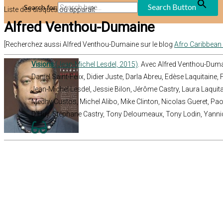
Search Button
Search for:
Liste des disques où apparaît
Alfred Venthou-Dumaine
[Recherchez aussi Alfred Venthou-Dumaine sur le blog
Afro Caribbean
Visions
(Jean-Michel Lesdel, 2015)
. Avec Alfred Venthou-Duma
Daniel Saint-Félix, Didier Juste, Darla Abreu, Edèse Laquitaine,
Jean-Michel Lesdel, Jessie Bilon, Jérôme Castry, Laura Laquita
Medhy Custos, Michel Alibo, Mike Clinton, Nicolas Gueret, Pa
D'Huy, Stéphane Castry, Tony Deloumeaux, Tony Lodin, Yanni