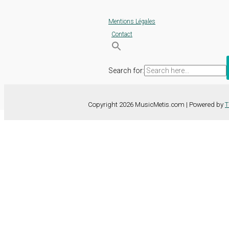
Mentions Légales
Contact
Search for:
Copyright 2026 MusicMetis.com | Powered by
T
Nous utilisons des cookies sur notre site Web pour vous offrir l'expérie
TOUS les cookies. Toutefois, vous pouvez modifier les "Paramètres d
Paramètres des cookies
Tout accepter
Fermer
Détails de la confidentialité