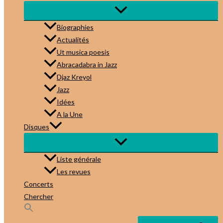
Biographies
Actualités
Ut musica poesis
Abracadabra in Jazz
Djaz Kreyol
Jazz
Idées
A la Une
Disques
Liste générale
Les revues
Concerts
Chercher