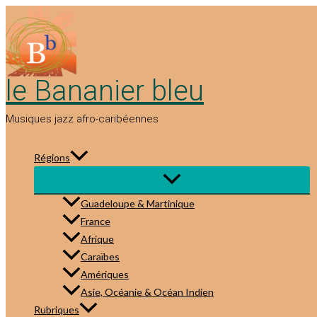
Aller
au
contenu
le Bananier bleu
Musiques jazz afro-caribéennes
Régions
Guadeloupe & Martinique
France
Afrique
Caraïbes
Amériques
Asie, Océanie & Océan Indien
Rubriques