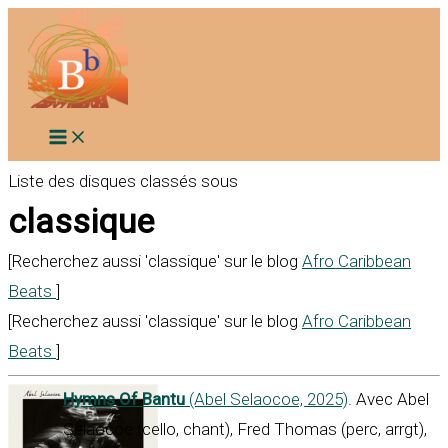
Aller
au
contenu
Liste des disques classés sous
classique
[Recherchez aussi 'classique' sur le blog
Afro Caribbean
Beats
]
[Recherchez aussi 'classique' sur le blog
Afro Caribbean
Beats
]
Hymns Of Bantu
(Abel Selaocoe, 2025)
. Avec Abel
Selaocoe (cello, chant), Fred Thomas (perc, arrgt),