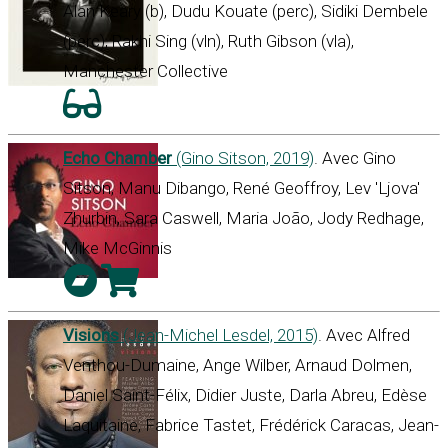
Alan Keary (b), Dudu Kouate (perc), Sidiki Dembele
(perc), Rakhi Sing (vln), Ruth Gibson (vla),
Manchester Collective
Echo Chamber
(Gino Sitson, 2019)
. Avec Gino
Sitson, Manu Dibango, René Geoffroy, Lev 'Ljova'
Zhurbin, Sara Caswell, Maria João, Jody Redhage,
Mike McGinnis
Visions
(Jean-Michel Lesdel, 2015)
. Avec Alfred
Venthou-Dumaine, Ange Wilber, Arnaud Dolmen,
Daniel Saint-Félix, Didier Juste, Darla Abreu, Edèse
Laquitaine, Fabrice Tastet, Frédérick Caracas, Jean-