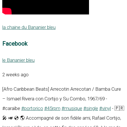
la chaine du Bananier bleu
Facebook
le Bananier bleu
2 weeks ago
[Afro Caribbean Beats] Arrecotin Arrecotan / Bamba Cure
– Ismael Rivera con Cortijo y Su Combo, 1967/69 -
#caraïbe
#portorico
#45rpm
#musique
#single
#vinyl
- 🇵🇷
🎤 🎺 💿 🌎 Accompagné de son fidèle ami, Rafael Cortijo,