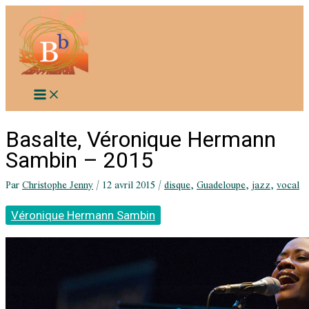
Aller
au
contenu
Basalte, Véronique Hermann
Sambin – 2015
Par
Christophe Jenny
/
12 avril 2015
/
disque
,
Guadeloupe
,
jazz
,
vocal
Véronique Hermann Sambin