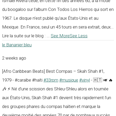
Ismael Rivera cède, en cette fin des années 60, à la mode
du boogaloo sur l’album Con Todos Los Hierros qui sort en
1967. Le disque n’est publié qu’aux États-Unis et au
Mexique. En France, seul un 45 tours en sera extrait, deux...
Lire la suite sur le blog :
...
See More
See Less
le Bananier bleu
2 weeks ago
[Afro Caribbean Beats] Best Compas – Skah Shah #1,
1979 - #caraïbe #haïti
#33rpm
#musique
#vinyl
- 🇭🇹 🎺 🔥
🎶 ⚡ Né d’une scission des Shleu-Shleu alors en tournée
aux États-Unis, Skah Shah #1 devient très rapidement l’un
des groupes phares du compas haïtien et marque la
deuxième moitié des années 70 par de nombreux succès.