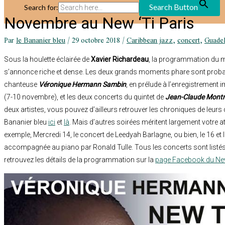
Search Button
Search for:
Novembre au New ‘Ti Paris
Par
le Bananier bleu
/
29 octobre 2018
/
Caribbean jazz
,
concert
,
Guade
Sous la houlette éclairée de
Xavier Richardeau
, la programmation du 
s’annonce riche et dense. Les deux grands moments phare sont probab
chanteuse
Véronique Hermann Sambin
, en prélude à l’enregistremen
(7-10 novembre), et les deux concerts du quintet de
Jean-Claude Mont
deux artistes, vous pouvez d’ailleurs retrouver les chroniques de leurs
Bananier bleu
ici
et
là
. Mais d’autres soirées méritent largement votre 
exemple, Mercredi 14, le concert de Leedyah Barlagne, ou bien, le 16 et 
accompagnée au piano par Ronald Tulle. Tous les concerts sont listés s
retrouvez les détails de la programmation sur la
page Facebook du New