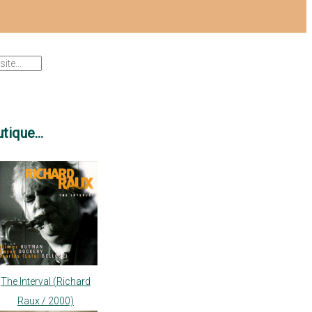
tique...
The Interval (Richard
Raux / 2000)