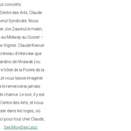
ux concerts
entre des Arts, Claude
awinul Syndicate. Nous
er Joe Zawinul le matin,
e au Midway au Gosier –
ux-Vignes. Claude Kiavué
créneau d’interview que
 jardins de l’Arawak (ou
re hôtel de la Pointe de la
 Je vous laisse imaginer
ne le remercierai jamais
 chance. Le soir, il y eut
Centre des Arts, et nous
ter dans les loges, où
rci pour tout cher Claude,
!
...
See More
See Less