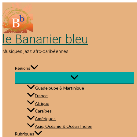
Aller
au
contenu
le Bananier bleu
Musiques jazz afro-caribéennes
Régions
Guadeloupe & Martinique
France
Afrique
Caraïbes
Amériques
Asie, Océanie & Océan Indien
Rubriques