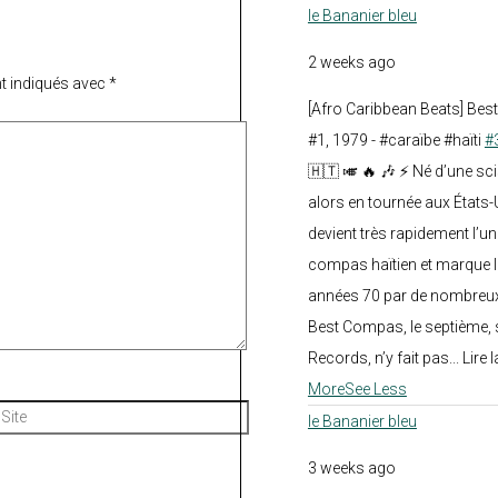
le Bananier bleu
2 weeks ago
t indiqués avec
*
[Afro Caribbean Beats] Be
#1, 1979 - #caraïbe #haïti
#
🇭🇹 🎺 🔥 🎶 ⚡ Né d’une sc
alors en tournée aux États
devient très rapidement l’
compas haïtien et marque l
années 70 par de nombreux
Best Compas, le septième, 
Records, n’y fait pas... Lire l
More
See Less
Site
le Bananier bleu
3 weeks ago