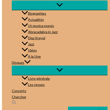
Biographies
Actualités
Ut musica poesis
Abracadabra in Jazz
Djaz Kreyol
Jazz
Idées
A la Une
Disques
Liste générale
Les revues
Concerts
Chercher