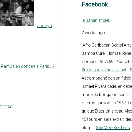
Facebook
le Bananier bleu
Jocelyn
2 weeks ago
[Afro Caribbean Beats] Arre
Bamba Cure – Ismael Rivera
Combo, 1967/69 - #caraïb
 Ramos en concert à Paris… ?
#musique
#single
#vinyl
- 
Accompagné de son fidèle a
Ismael Rivera cède, en cette
mode du boogaloo sur l’a
Hierros qui sort en 1967. Le
s CEDAC
qu’aux États-Unis et au Mex
45 tours en sera extrait, deux.
blog :
...
See More
See Less