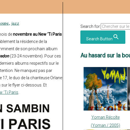
loupe
,
jazz
Search for:
mois de
novembre au New ‘Ti Paris
Search Button
lement la résidence de la
t imminent de son prochain album
Au hasard sur la bou
redon
(23-24 novembre). Pour ces
 derniers albums respectifs sur le
attention. Ne manquez pas par
le 17, le duo de la chanteuse Orlane
ur le flyer ci-dessous. Et
 ‘Ti Paris
.
Yoman Récolte
(Yoman / 2005)