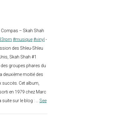
st Compas – Skah Shah
33rpm
#musique
#vinyl
-
ission des Shleu-Shleu
-Unis, Skah Shah #1
un des groupes phares du
a deuxième moitié des
 succès. Cet album,
sorti en 1979 chez Marc
a suite sur le blog :
...
See