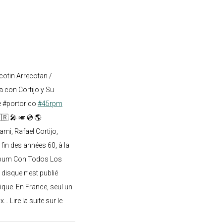
cotin Arrecotan /
 con Cortijo y Su
e #portorico
#45rpm
🇷 🎤 🎺 💿 🌎
mi, Rafael Cortijo,
 fin des années 60, à la
lbum Con Todos Los
 disque n’est publié
ique. En France, seul un
.. Lire la suite sur le