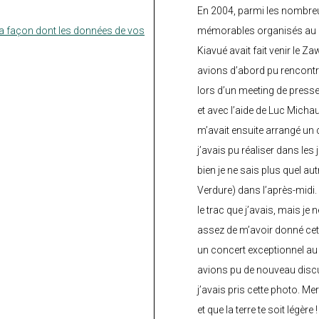
En 2004, parmi les nombre
mémorables organisés au C
la façon dont les données de vos
Kiavué avait fait venir le Z
avions d’abord pu rencontr
lors d’un meeting de press
et avec l’aide de Luc Micha
m’avait ensuite arrangé un 
j’avais pu réaliser dans les
bien je ne sais plus quel aut
Verdure) dans l’après-midi.
le trac que j’avais, mais je 
assez de m’avoir donné cette
un concert exceptionnel au 
avions pu de nouveau discu
j’avais pris cette photo. Me
et que la terre te soit légère 