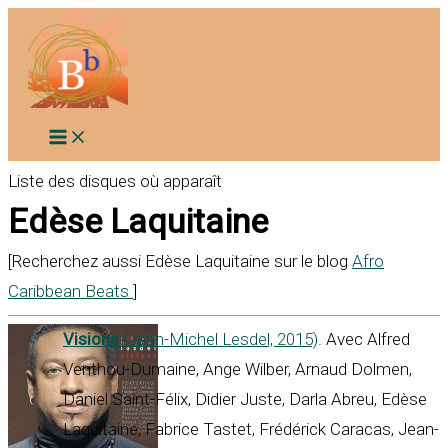
Aller
au
contenu
Liste des disques où apparaît
Edèse Laquitaine
[Recherchez aussi Edèse Laquitaine sur le blog
Afro
Caribbean Beats
]
Visions
(Jean-Michel Lesdel, 2015)
. Avec Alfred
Venthou-Dumaine, Ange Wilber, Arnaud Dolmen,
Daniel Saint-Félix, Didier Juste, Darla Abreu, Edèse
Laquitaine, Fabrice Tastet, Frédérick Caracas, Jean-