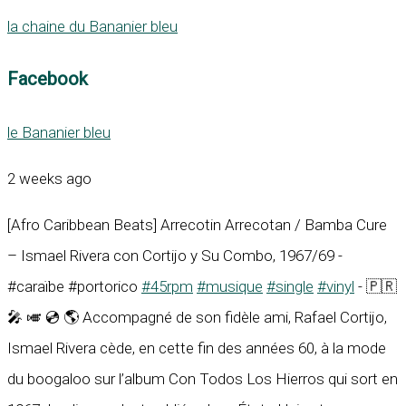
la chaine du Bananier bleu
Facebook
le Bananier bleu
2 weeks ago
[Afro Caribbean Beats] Arrecotin Arrecotan / Bamba Cure
– Ismael Rivera con Cortijo y Su Combo, 1967/69 -
#caraïbe #portorico
#45rpm
#musique
#single
#vinyl
- 🇵🇷
🎤 🎺 💿 🌎 Accompagné de son fidèle ami, Rafael Cortijo,
Ismael Rivera cède, en cette fin des années 60, à la mode
du boogaloo sur l’album Con Todos Los Hierros qui sort en