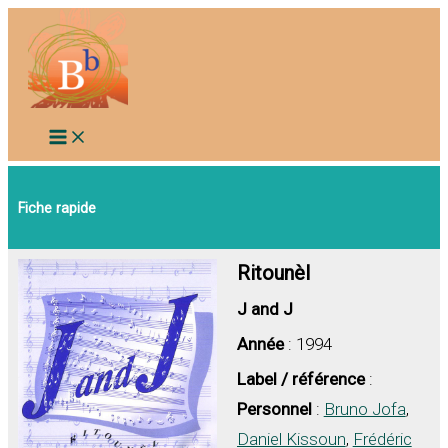
Aller
au
contenu
Fiche rapide
Ritounèl
J and J
Année
: 1994
Label / référence
:
Personnel
:
Bruno Jofa
,
Daniel Kissoun
,
Frédéric