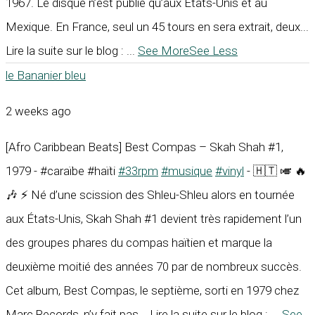
1967. Le disque n’est publié qu’aux États-Unis et au
Mexique. En France, seul un 45 tours en sera extrait, deux...
Lire la suite sur le blog :
...
See More
See Less
le Bananier bleu
2 weeks ago
[Afro Caribbean Beats] Best Compas – Skah Shah #1,
1979 - #caraïbe #haïti
#33rpm
#musique
#vinyl
- 🇭🇹 🎺 🔥
🎶 ⚡ Né d’une scission des Shleu-Shleu alors en tournée
aux États-Unis, Skah Shah #1 devient très rapidement l’un
des groupes phares du compas haïtien et marque la
deuxième moitié des années 70 par de nombreux succès.
Cet album, Best Compas, le septième, sorti en 1979 chez
Marc Records, n’y fait pas... Lire la suite sur le blog :
...
See