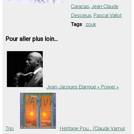
Caracas
,
Jean-Claude
Descieux
,
Pascal Vallot
Tags
:
zouk
Pour aller plus loin...
Jean-Jacques Elangué « Power »
Trio
Héritage Pou… (Claude Vamur,