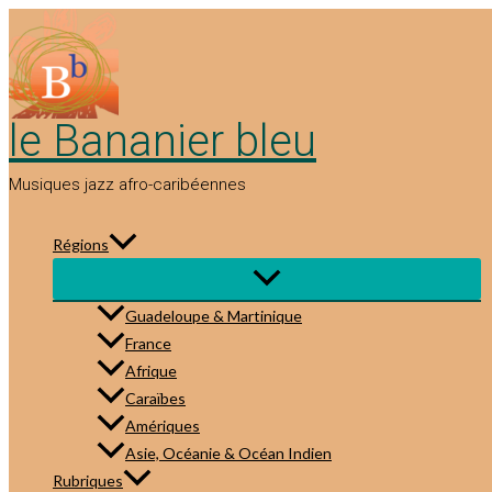
Aller
au
contenu
le Bananier bleu
Musiques jazz afro-caribéennes
Régions
Guadeloupe & Martinique
France
Afrique
Caraïbes
Amériques
Asie, Océanie & Océan Indien
Rubriques