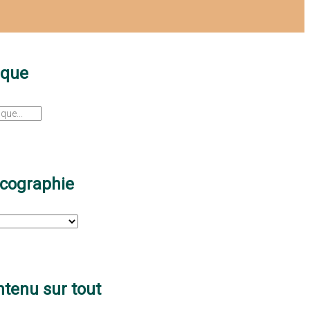
sque
scographie
tenu sur tout