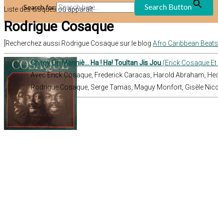
Search Button
Search for:
Liste des disques où apparaît
Rodrigue Cosaque
[Recherchez aussi Rodrigue Cosaque sur le blog
Afro Caribbean Beat
Chirey On Manniè... Ha ! Ha! Toultan Jis Jou
(Erick Cosaque Et
Avec Erick Cosaque, Frederick Caracas, Harold Abraham, Hec
Rodrigue Cosaque, Serge Tamas, Maguy Monfort, Gisèle Nic