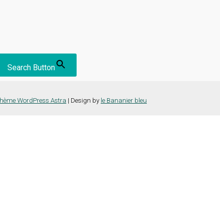
Search Button
hème WordPress Astra
| Design by
le Bananier bleu
nce la plus pertinente en mémorisant vos préférences et vos visites répét
es cookies" pour fournir un consentement contrôlé.