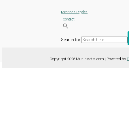
Mentions Légales
Contact
Search for:
Copyright 2026 MusicMetis.com | Powered by
T
Nous utilisons des cookies sur notre site Web pour vous offrir l'expérie
TOUS les cookies. Toutefois, vous pouvez modifier les "Paramètres d
Paramètres des cookies
Tout accepter
Fermer
Détails de la confidentialité