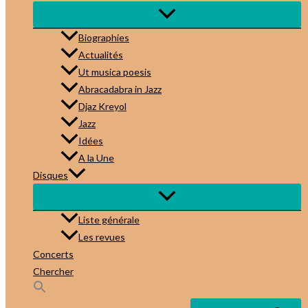
Biographies
Actualités
Ut musica poesis
Abracadabra in Jazz
Djaz Kreyol
Jazz
Idées
A la Une
Disques
Liste générale
Les revues
Concerts
Chercher