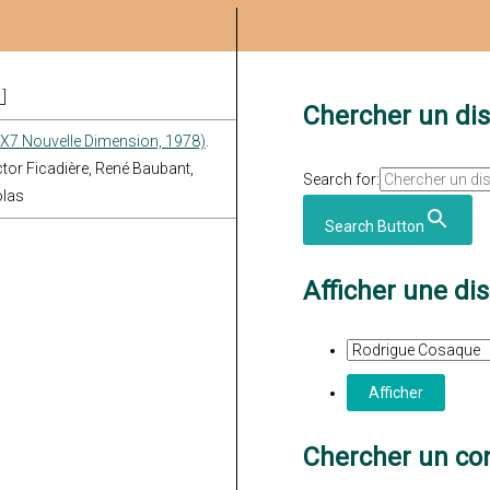
s
]
Chercher un di
 X7 Nouvelle Dimension, 1978)
.
tor Ficadière, René Baubant,
Search for:
olas
Search Button
Afficher une di
Chercher un con