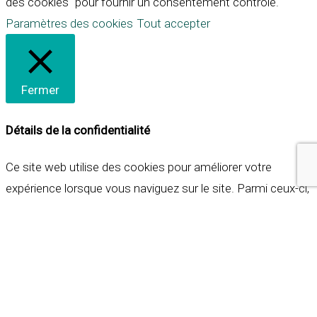
des cookies" pour fournir un consentement contrôlé.
Paramètres des cookies
Tout accepter
Fermer
Détails de la confidentialité
Ce site web utilise des cookies pour améliorer votre
expérience lorsque vous naviguez sur le site. Parmi ceux-ci,
les cookies qui sont catégorisés comme nécessaires sont
stockés sur votre navigateur car ils sont essentiels pour
les fonctionnalités de base du site web. Nous utilisons
également des cookies tiers qui nous aident à analyser et à
comprendre comment vous utilisez ce site web. Ces
cookies ne seront stockés dans votre navigateur qu'avec