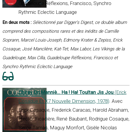
Guadeloupe Réflexions, Francisco, Synchro
Rythmic Eclectic Language
En deux mots :
Sélectionné par Digger's Digest, ce double album
comprend des compositions rares et des inédits de Camille
Soprann, Marcel Louis-Joseph, Edmony Krater & Zepiss, Erick
Cosaque, José Manclière, Kat-Tet, Max Labor, Les Vikings de la
Guadeloupe, Max Cilla, Guadeloupe Réflexions, Francisco et
Synchro Rythmic Eclectic Language
Chirey On Manniè... Ha ! Ha! Toultan Jis Jou
(Erick
Cosaque Et X7 Nouvelle Dimension, 1978)
. Avec
Erick Cosaque, Frederick Caracas, Harold Abraham,
Hector Ficadière, René Baubant, Rodrigue Cosaque,
Serge Tamas, Maguy Monfort, Gisèle Nicolas