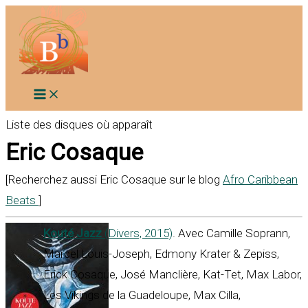
Aller
au
contenu
Liste des disques où apparaît
Eric Cosaque
[Recherchez aussi Eric Cosaque sur le blog
Afro Caribbean
Beats
]
Kouté Jazz
(Divers, 2015)
. Avec Camille Soprann,
Marcel Louis-Joseph, Edmony Krater & Zepiss,
Erick Cosaque, José Manclière, Kat-Tet, Max Labor,
Les Vikings de la Guadeloupe, Max Cilla,