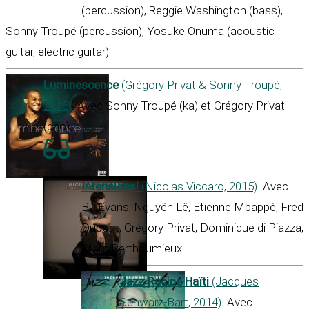
(percussion), Reggie Washington (bass),
Sonny Troupé (percussion), Yosuke Onuma (acoustic
guitar, electric guitar)
Luminescence
(Grégory Privat & Sonny Troupé,
2015)
. Avec Sonny Troupé (ka) et Grégory Privat
(pno)
Intensions!
(Nicolas Viccaro, 2015)
. Avec
Bill Evans, Nguyên Lê, Etienne Mbappé, Fred
Dupont, Grégory Privat, Dominique di Piazza,
Marc Berthoumieux…
Jazz Racine Haïti
(Jacques
Schwarz-Bart, 2014)
. Avec