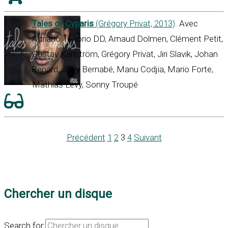
Tales of Cyparis
(Grégory Privat, 2013)
. Avec
Adriano Tenório DD, Arnaud Dolmen, Clément Petit,
Gustav Karlström, Grégory Privat, Jiri Slavik, Johan
Renard, Joby Bernabé, Manu Codjia, Mario Forte,
Mathias Lévy, Sonny Troupé
Précédent
1
2
3
4
Suivant
Chercher un disque
Search for: