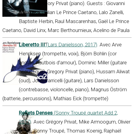
(basse), Grégory Privat (piano). Guests : Giovanni
Mirabassi, Julian Le Prince Caetano, Lalo Zanelli,
Baptiste Herbin, Raul Mascarenhas, Gaël Le Prince
Caetano, David Linx, Marc Berthoumieux, Acelino de Paula
Liberetto III
(Lars Danielsson, 2017)
. Avec Arve
Henriksen (trompette, voix), Björn Bohlin (cor
anglais, hautbois d’amour), Dominic Miller (guitare
acoustique), Gregory Privat (piano), Hussam Aliwat
(oud), John Parricelli (guitare), Lars Danielsson
(contrebasse, violoncelle, piano), Magnus Öström
(batterie, percussions), Mathias Eick (trompette)
Reflets Denses
(Sonny Troupé quartet Add 2,
2017)
. Avec Grégory Privat, Mike Armoogum, Olivier
Juste, Sonny Troupé, Thomas Koenig, Raphaël