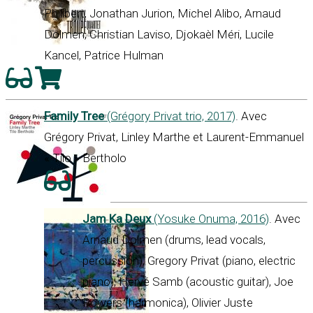
Philibert, Jonathan Jurion, Michel Alibo, Arnaud
Dolmen, Christian Laviso, Djokaèl Méri, Lucile
Kancel, Patrice Hulman
Family Tree
(Grégory Privat trio, 2017)
. Avec
Grégory Privat, Linley Marthe et Laurent-Emmanuel
« Tilo » Bertholo
Jam Ka Deux
(Yosuke Onuma, 2016)
. Avec
Arnaud Dolmen (drums, lead vocals,
percussion), Gregory Privat (piano, electric
piano), Hervé Samb (acoustic guitar), Joe
Powers (harmonica), Olivier Juste