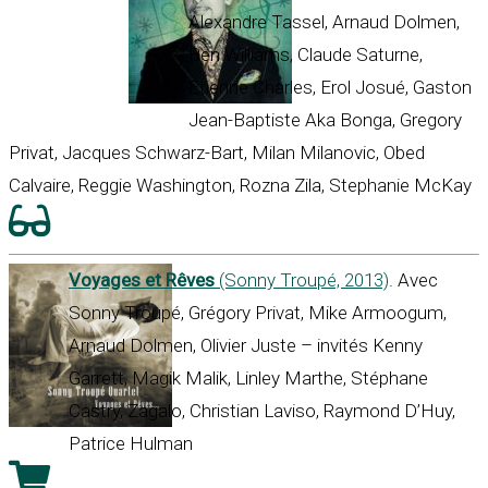
Alexandre Tassel, Arnaud Dolmen,
Ben Williams, Claude Saturne,
Etienne Charles, Erol Josué, Gaston
Jean-Baptiste Aka Bonga, Gregory
Privat, Jacques Schwarz-Bart, Milan Milanovic, Obed
Calvaire, Reggie Washington, Rozna Zila, Stephanie McKay
Voyages et Rêves
(Sonny Troupé, 2013)
. Avec
Sonny Troupé, Grégory Privat, Mike Armoogum,
Arnaud Dolmen, Olivier Juste – invités Kenny
Garrett, Magik Malik, Linley Marthe, Stéphane
Castry, Zagalo, Christian Laviso, Raymond D’Huy,
Patrice Hulman