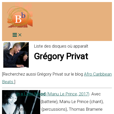
Aller
au
contenu
Liste des disques où apparaît
Grégory Privat
[Recherchez aussi Grégory Privat sur le blog
Afro Caribbean
Beats
]
In a Latin Mood
(Manu Le Prince, 2017)
. Avec
Lukmil Perez (batterie), Manu Le Prince (chant),
Minino Garay (percussions), Thomas Bramerie