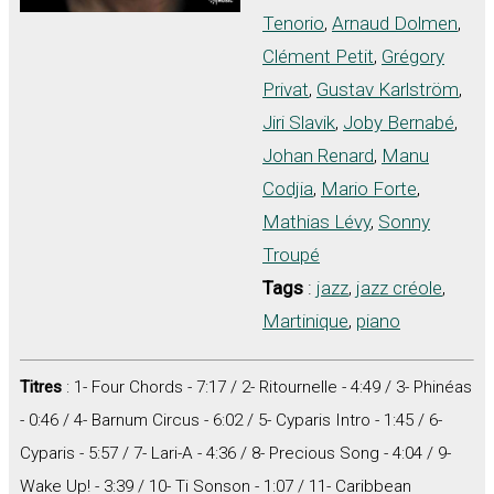
Tenorio
,
Arnaud Dolmen
,
Clément Petit
,
Grégory
Privat
,
Gustav Karlström
,
Jiri Slavik
,
Joby Bernabé
,
Johan Renard
,
Manu
Codjia
,
Mario Forte
,
Mathias Lévy
,
Sonny
Troupé
Tags
:
jazz
,
jazz créole
,
Martinique
,
piano
Titres
: 1- Four Chords - 7:17 / 2- Ritournelle - 4:49 / 3- Phinéas
- 0:46 / 4- Barnum Circus - 6:02 / 5- Cyparis Intro - 1:45 / 6-
Cyparis - 5:57 / 7- Lari-A - 4:36 / 8- Precious Song - 4:04 / 9-
Wake Up! - 3:39 / 10- Ti Sonson - 1:07 / 11- Caribbean