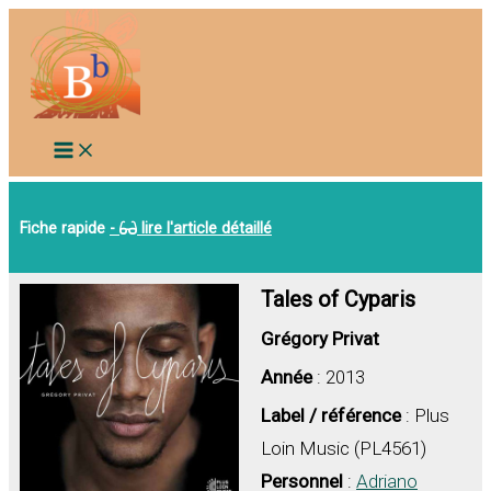
Aller
au
contenu
Fiche rapide
-
lire l'article détaillé
Tales of Cyparis
Grégory Privat
Année
: 2013
Label / référence
: Plus
Loin Music (PL4561)
Personnel
:
Adriano