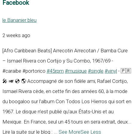
Facebook
le Bananier bleu
2 weeks ago
[Afro Caribbean Beats] Arrecotin Arrecotan / Bamba Cure
– Ismael Rivera con Cortijo y Su Combo, 1967/69 -
#caraïbe #portorico
#45rpm
#musique
#single
#vinyl
- 🇵🇷
🎤 🎺 💿 🌎 Accompagné de son fidèle ami, Rafael Cortijo,
Ismael Rivera cède, en cette fin des années 60, à la mode
du boogaloo sur l’album Con Todos Los Hierros qui sort en
1967. Le disque n’est publié qu’aux États-Unis et au
Mexique. En France, seul un 45 tours en sera extrait, deux...
Lire la suite sur le blog :
...
See More
See Less