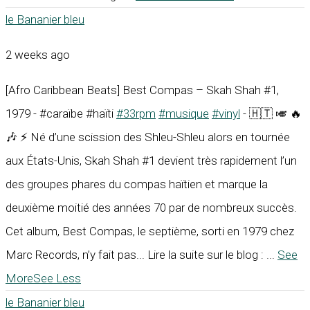
le Bananier bleu
2 weeks ago
[Afro Caribbean Beats] Best Compas – Skah Shah #1,
1979 - #caraïbe #haïti
#33rpm
#musique
#vinyl
- 🇭🇹 🎺 🔥
🎶 ⚡ Né d’une scission des Shleu-Shleu alors en tournée
aux États-Unis, Skah Shah #1 devient très rapidement l’un
des groupes phares du compas haïtien et marque la
deuxième moitié des années 70 par de nombreux succès.
Cet album, Best Compas, le septième, sorti en 1979 chez
Marc Records, n’y fait pas... Lire la suite sur le blog :
...
See
More
See Less
le Bananier bleu