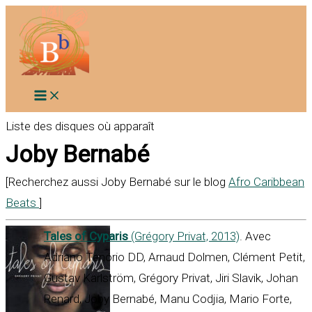
Aller
au
contenu
Liste des disques où apparaît
Joby Bernabé
[Recherchez aussi Joby Bernabé sur le blog
Afro Caribbean
Beats
]
Tales of Cyparis
(Grégory Privat, 2013)
. Avec
Adriano Tenório DD, Arnaud Dolmen, Clément Petit,
Gustav Karlström, Grégory Privat, Jiri Slavik, Johan
Renard, Joby Bernabé, Manu Codjia, Mario Forte,