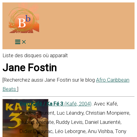
Aller
au
contenu
Liste des disques où apparaît
Jane Fostin
[Recherchez aussi Jane Fostin sur le blog
Afro Caribbean
Beats
]
Gwo Kafé / Ka Fé 3
(Kafé, 2004)
. Avec Kafé,
Charles Laurent, Luc Léandry, Christian Monpierre,
Hubert Arénate, Ruddy Levis, Daniel Laurienté,
Didier Dalayrac, Léo Leborgne, Anu Vishba, Tony