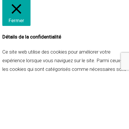
Fermer
Détails de la confidentialité
Ce site web utilise des cookies pour améliorer votre
expérience lorsque vous naviguez sur le site. Parmi ceux-ci,
les cookies qui sont catégorisés comme nécessaires sont
stockés sur votre navigateur car ils sont essentiels pour
les fonctionnalités de base du site web. Nous utilisons
également des cookies tiers qui nous aident à analyser et à
comprendre comment vous utilisez ce site web. Ces
cookies ne seront stockés dans votre navigateur qu'avec
votre consentement. Vous avez également la possibilité de