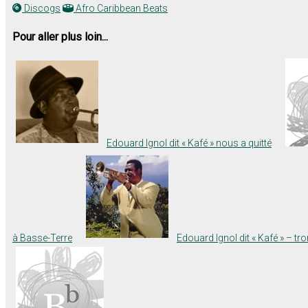
Discogs
Afro Caribbean Beats
Pour aller plus loin...
Edouard Ignol dit « Kafé » nous a quitté
à Basse-Terre
Edouard Ignol dit « Kafé » – tr