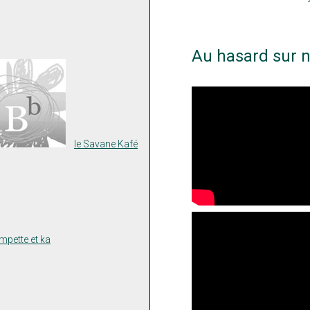
Au hasard sur n
le Savane Kafé
ompette et ka