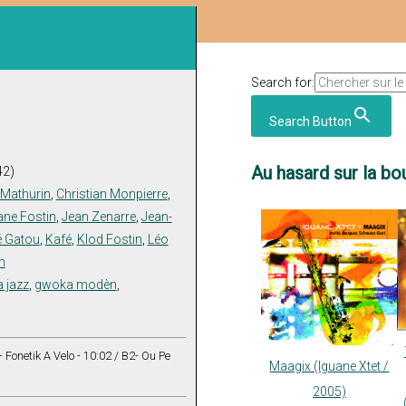
Search for:
Search Button
Au hasard sur la bou
42)
 Mathurin
,
Christian Monpierre
,
ane Fostin
,
Jean Zenarre
,
Jean-
 Gatou
,
Kafé
,
Klod Fostin
,
Léo
n
 jazz
,
gwoka modèn
,
- Fonetik A Velo - 10:02 / B2- Ou Pe
Maagix (Iguane Xtet /
2005)