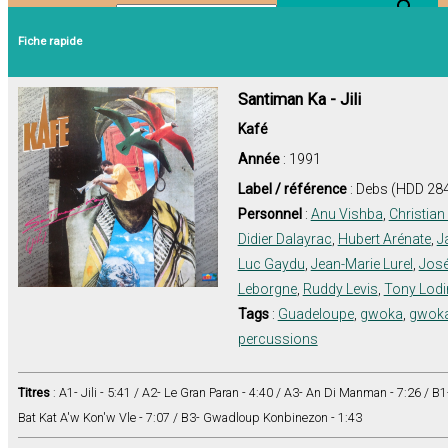
Search Button
Search for:
Fiche rapide
Santiman Ka - Jili
Kafé
Année
: 1991
Label / référence
: Debs (HDD 28
Personnel
:
Anu Vishba
,
Christian
Didier Dalayrac
,
Hubert Arénate
,
J
Luc Gaydu
,
Jean-Marie Lurel
,
José
Leborgne
,
Ruddy Levis
,
Tony Lodi
Tags
:
Guadeloupe
,
gwoka
,
gwoka
percussions
Titres
: A1- Jili - 5:41 / A2- Le Gran Paran - 4:40 / A3- An Di Manman - 7:26 / B1
Bat Kat A'w Kon'w Vle - 7:07 / B3- Gwadloup Konbinezon - 1:43