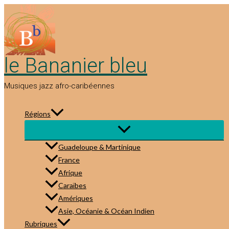
Aller
au
contenu
le Bananier bleu
Musiques jazz afro-caribéennes
Régions
Guadeloupe & Martinique
France
Afrique
Caraïbes
Amériques
Asie, Océanie & Océan Indien
Rubriques