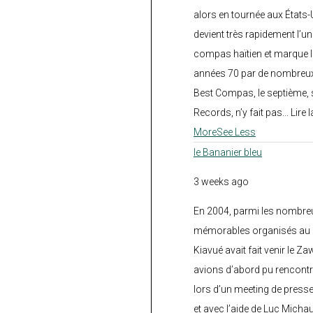
alors en tournée aux États
devient très rapidement l’
compas haïtien et marque l
années 70 par de nombreux
Best Compas, le septième, 
Records, n’y fait pas... Lire l
More
See Less
le Bananier bleu
3 weeks ago
En 2004, parmi les nombre
mémorables organisés au C
Kiavué avait fait venir le Z
avions d’abord pu rencontr
lors d’un meeting de press
et avec l’aide de Luc Micha