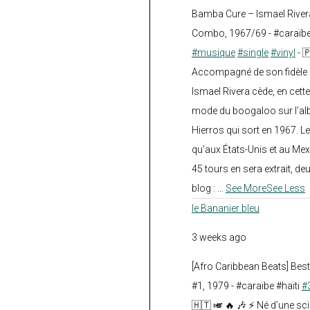
Bamba Cure – Ismael Rivera
Combo, 1967/69 - #caraïb
#musique
#single
#vinyl
- 
Accompagné de son fidèle a
Ismael Rivera cède, en cette
mode du boogaloo sur l’a
Hierros qui sort en 1967. Le
qu’aux États-Unis et au Mex
45 tours en sera extrait, deux.
blog :
...
See More
See Less
le Bananier bleu
3 weeks ago
[Afro Caribbean Beats] Be
#1, 1979 - #caraïbe #haïti
#
🇭🇹 🎺 🔥 🎶 ⚡ Né d’une sc