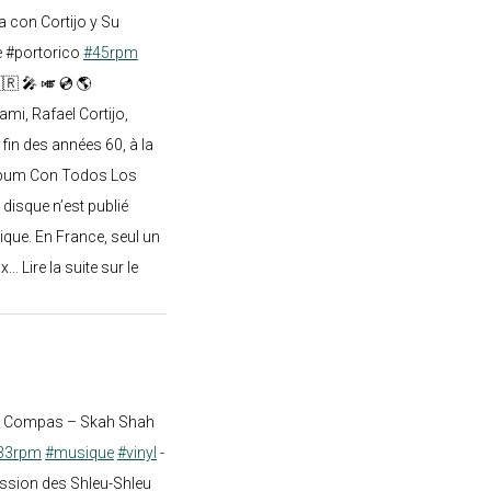
 con Cortijo y Su
e #portorico
#45rpm
🇷 🎤 🎺 💿 🌎
mi, Rafael Cortijo,
 fin des années 60, à la
lbum Con Todos Los
 disque n’est publié
ique. En France, seul un
.. Lire la suite sur le
st Compas – Skah Shah
33rpm
#musique
#vinyl
-
ission des Shleu-Shleu