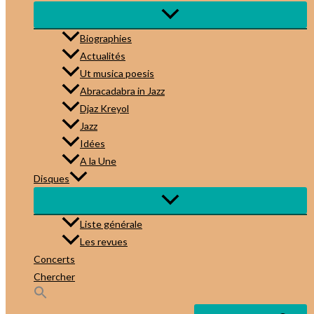
Biographies
Actualités
Ut musica poesis
Abracadabra in Jazz
Djaz Kreyol
Jazz
Idées
A la Une
Disques
Liste générale
Les revues
Concerts
Chercher