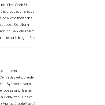
-Unis, Skah Shah #1
un des groupes phares du
a deuxième moitié des
 succès. Cet album,
sorti en 1979 chez Marc
a suite sur le blog :
...
See
ux concerts
entre des Arts, Claude
awinul Syndicate. Nous
er Joe Zawinul le matin,
e au Midway au Gosier –
ux-Vignes. Claude Kiavué