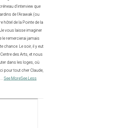
créneau d’interview que
 jardins de l’Arawak (ou
re hôtel de la Pointe de la
 Je vous laisse imaginer
ne le remercierai jamais
 chance. Le soir, il y eut
Centre des Arts, et nous
ter dans les loges, où
rci pour tout cher Claude,
!
...
See More
See Less