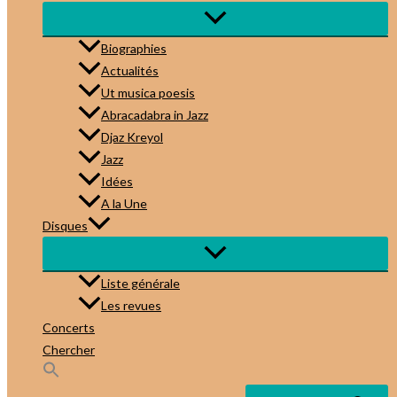
Biographies
Actualités
Ut musica poesis
Abracadabra in Jazz
Djaz Kreyol
Jazz
Idées
A la Une
Disques
Liste générale
Les revues
Concerts
Chercher