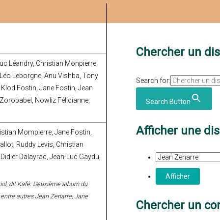
Chercher un di
Luc Léandry, Christian Monpierre,
c, Léo Leborgne, Anu Vishba, Tony
Search for:
Klod Fostin, Jane Fostin, Jean
Zorobabel, Nowliz Félicianne,
Search Button
Afficher une di
istian Mompierre, Jane Fostin,
llot, Ruddy Levis, Christian
 Didier Dalayrac, Jean-Luc Gaydu,
Ignol, dit Kafé. Deuxième album du
 entre autres Jean Zenarre, Jane
Chercher un con