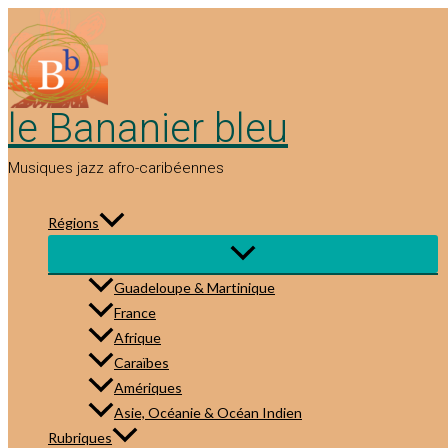
Aller
au
contenu
le Bananier bleu
Musiques jazz afro-caribéennes
Régions
Guadeloupe & Martinique
France
Afrique
Caraïbes
Amériques
Asie, Océanie & Océan Indien
Rubriques