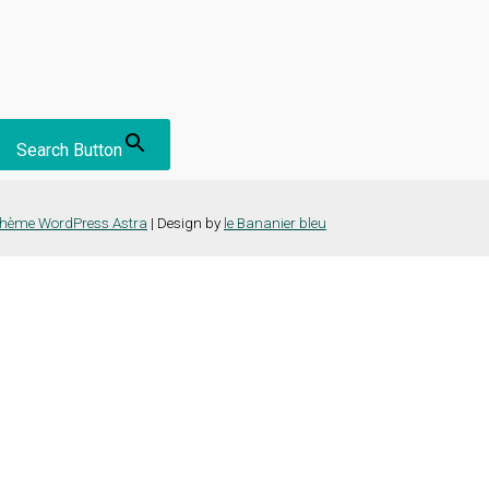
Search Button
hème WordPress Astra
| Design by
le Bananier bleu
nce la plus pertinente en mémorisant vos préférences et vos visites répét
es cookies" pour fournir un consentement contrôlé.