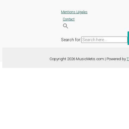
Mentions Légales
Contact
Search for:
Copyright 2026 MusicMetis.com | Powered by
T
Nous utilisons des cookies sur notre site Web pour vous offrir l'expérie
TOUS les cookies. Toutefois, vous pouvez modifier les "Paramètres d
Paramètres des cookies
Tout accepter
Fermer
Détails de la confidentialité