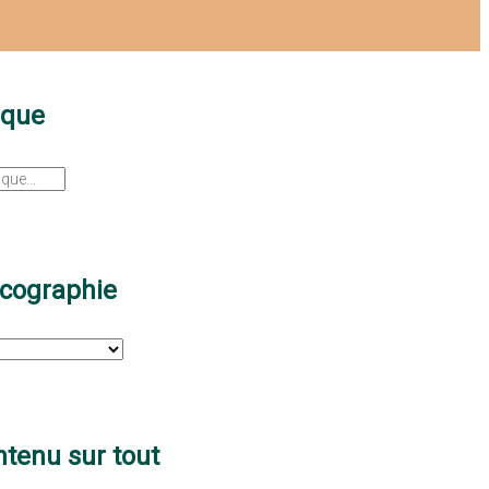
sque
scographie
tenu sur tout