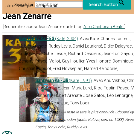
Search Button
Search for:
Liste des disques où apparaît
Jean Zenarre
[Recherchez aussi Jean Zenarre sur le blog
Afro Caribbean Beats
]
Gwo Kafé / Ka Fé 3
(Kafé, 2004)
. Avec Kafé, Charles Laurent, 
Hubert Arénate, Ruddy Levis, Daniel Laurienté, Didier Dalayra
Lodin, Jean-Michel Lesdel, Richard Descieux, Jean-Luc Gaydu, 
Zénarre, Pascal Vallot, Guy Houllier, Yves Honoré, Dominique 
Christiane Obidol, Fred Hovsépian, Hamed Belhocine,
Santiman Ka - Jili
(Kafé, 1991)
. Avec Anu Vishba, Chr
Jean Zenarre, Jean-Marie Lurel, Klod Fostin, Pascal Va
Mathurin, Hubert Arenate, José Gatou, Léo Lenorgne,
Richard Descieux, Tony Lodin
En deux mots :
Jili reste le titre le plus connu de Édouard 
maître du gwoka modèn (après Kalévé, sorti en 1983). Avec
Fostin, Tony Lodin, Ruddy Levis...