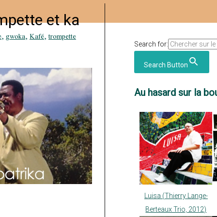
mpette et ka
e
,
gwoka
,
Kafé
,
trompette
Search for:
Search Button
Au hasard sur la bou
Luisa (Thierry Lange-
Berteaux Trio, 2012)