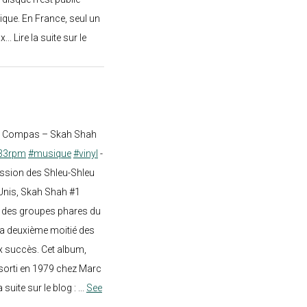
ique. En France, seul un
.. Lire la suite sur le
st Compas – Skah Shah
33rpm
#musique
#vinyl
-
ission des Shleu-Shleu
-Unis, Skah Shah #1
un des groupes phares du
a deuxième moitié des
 succès. Cet album,
sorti en 1979 chez Marc
a suite sur le blog :
...
See