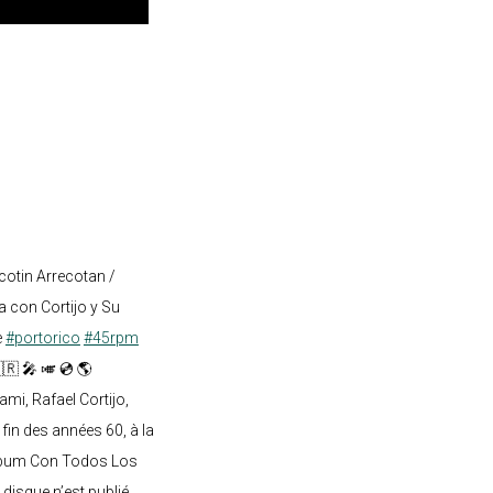
cotin Arrecotan /
 con Cortijo y Su
e
#portorico
#45rpm
🇷 🎤 🎺 💿 🌎
mi, Rafael Cortijo,
 fin des années 60, à la
lbum Con Todos Los
 disque n’est publié