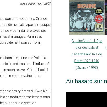
Mise à jour : juin 2021
asse son enfance sur « la Grande
s. Rapidement attiré par la musique,
son service militaire, et avec ses
êmes et mariages. Parmi ses
Biguine Vol. 1 - L'âge
 vaut rapidement son surnom,
d'or des bals et
cabarets antillais de
a maison des jeunes de Pointe-à-
Paris 1929-1940
r musicien professionnel. Influencé
(Divers / 1993)
 sa rencontre avec Gérard Lockel
a moderne le convainc de se
Au hasard sur n
ofondie des rythmes du Gwo Ka. Il
elle à en traduire formellement tous
débouche sur la création