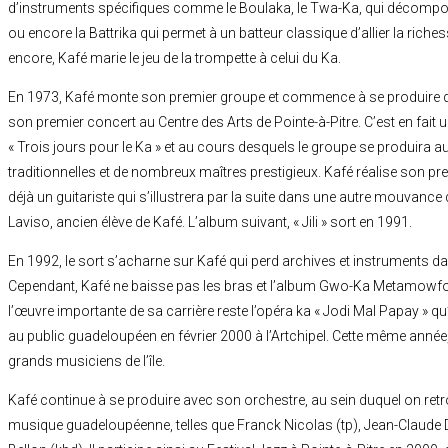
d’instruments spécifiques comme le Boulaka, le Twa-Ka, qui décompos
ou encore la Battrika qui permet à un batteur classique d’allier la richess
encore, Kafé marie le jeu de la trompette à celui du Ka.
En 1973, Kafé monte son premier groupe et commence à se produire dans 
son premier concert au Centre des Arts de Pointe-à-Pitre. C’est en fait un 
« Trois jours pour le Ka » et au cours desquels le groupe se produir
traditionnelles et de nombreux maîtres prestigieux. Kafé réalise son pr
déjà un guitariste qui s’illustrera par la suite dans une autre mouvan
Laviso, ancien élève de Kafé. L’album suivant, « Jili » sort en 1991.
En 1992, le sort s’acharne sur Kafé qui perd archives et instruments d
Cependant, Kafé ne baisse pas les bras et l’album Gwo-Ka Metamowfozi
l’œuvre importante de sa carrière reste l’opéra ka « Jodi Mal Papay » qu’
au public guadeloupéen en février 2000 à l’Artchipel. Cette même année, i
grands musiciens de l’île.
Kafé continue à se produire avec son orchestre, au sein duquel on ret
musique guadeloupéenne, telles que Franck Nicolas (tp), Jean-Claude