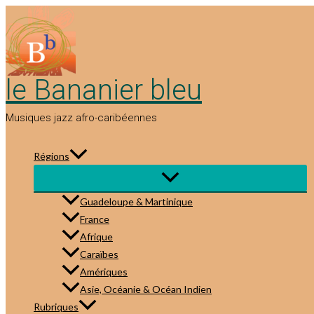
Aller
au
contenu
le Bananier bleu
Musiques jazz afro-caribéennes
Régions
Guadeloupe & Martinique
France
Afrique
Caraïbes
Amériques
Asie, Océanie & Océan Indien
Rubriques