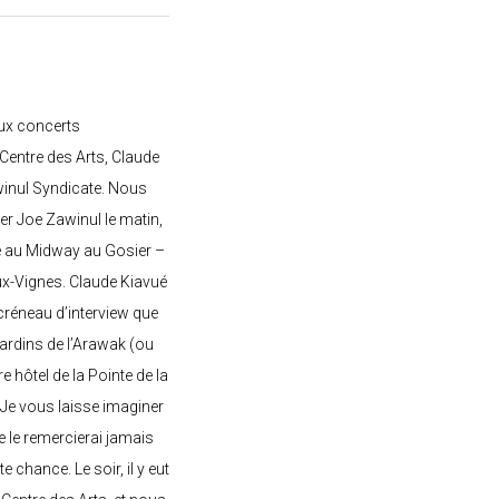
ux concerts
entre des Arts, Claude
awinul Syndicate. Nous
er Joe Zawinul le matin,
e au Midway au Gosier –
ux-Vignes. Claude Kiavué
créneau d’interview que
 jardins de l’Arawak (ou
re hôtel de la Pointe de la
 Je vous laisse imaginer
ne le remercierai jamais
 chance. Le soir, il y eut