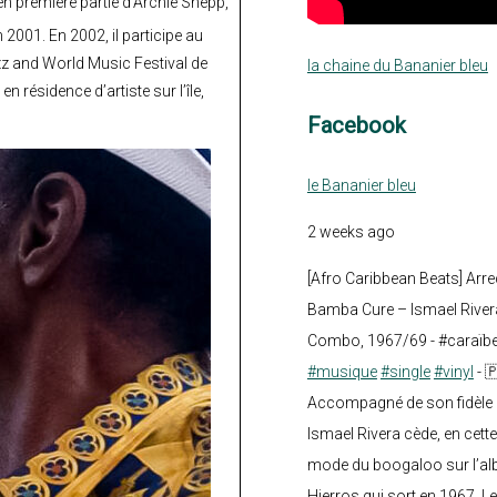
, en première partie d’Archie Shepp,
 2001. En 2002, il participe au
zz and World Music Festival de
la chaine du Bananier bleu
n résidence d’artiste sur l’île,
Facebook
le Bananier bleu
2 weeks ago
[Afro Caribbean Beats] Arre
Bamba Cure – Ismael Rivera
Combo, 1967/69 - #caraïb
#musique
#single
#vinyl
- 
Accompagné de son fidèle a
Ismael Rivera cède, en cette
mode du boogaloo sur l’a
Hierros qui sort en 1967. Le