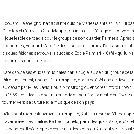
Edouard Hélène Ignol naît à Saint-Louis de Marie Galante en 1941. Il p
Galette » et n’arrive en Guadeloupe continentale qu’à l’âge de douze an
il joue le rôle de roadie pour le groupe de son quartier, Fairness. Après 
économies, Edouard s’achète des disques et anime à l’occasion bapt
disques fétiches se trouve le succès d’Eddie Palmieri, « Kafé » qui lui
désormais connu de tous.
Kafé débute ses études musicales par le bugle, au sein du groupe de l
Pitre. Finalement, il passe à la trompette, et décide à 24 ans de deveni
au départ par Miles Davis, Louis Armstrong ou encore Clifford Brown,
en 1969 sera décisive pour la suite de sa carrière. Le maître du Gwo K
tourner vers sa culture et la musique de son pays.
Délaissant momentanément la trompette, Kafé entreprend l’étude appr
travaille avec les maîtres Ka traditionnels, parmi lesquels Velo, et s’att
les rythmes. Il décompose également les sons du Ka. Tout son travail 