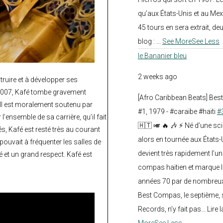
qu’aux États-Unis et au Mex
45 tours en sera extrait, deux.
blog :
...
See More
See Less
le Bananier bleu
2 weeks ago
truire et à développer ses
 2007, Kafé tombe gravement
[Afro Caribbean Beats] Be
. Il est moralement soutenu par
#1, 1979 - #caraïbe #haïti
#
’ensemble de sa carrière, qu’il fait
🇭🇹 🎺 🔥 🎶 ⚡ Né d’une sc
tés, Kafé est resté très au courant
alors en tournée aux États
 pouvait à fréquenter les salles de
devient très rapidement l’
é et un grand respect. Kafé est
compas haïtien et marque l
années 70 par de nombreux
Best Compas, le septième, 
Records, n’y fait pas... Lire l
More
See Less