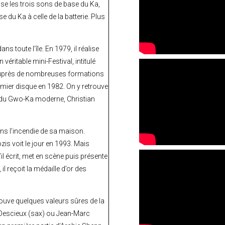
e les trois sons de base du Ka,
e du Ka à celle de la batterie. Plus
toute l’île. En 1979, il réalise
véritable mini-Festival, intitulé
a auprès de nombreuses formations
emier disque en 1982. On y retrouve
ce du Gwo-Ka moderne, Christian
ans l’incendie de sa maison.
s voit le jour en 1993. Mais
il écrit, met en scène puis présente
l reçoit la médaille d’or des
rouve quelques valeurs sûres de la
 Descieux (sax) ou Jean-Marc