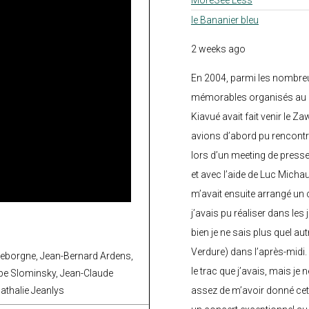
le Bananier bleu
2 weeks ago
En 2004, parmi les nombre
mémorables organisés au C
Kiavué avait fait venir le Z
avions d’abord pu rencontr
lors d’un meeting de press
et avec l’aide de Luc Micha
m’avait ensuite arrangé un 
j’avais pu réaliser dans les
bien je ne sais plus quel aut
Verdure) dans l’après-midi.
Leborgne, Jean-Bernard Ardens,
le trac que j’avais, mais je 
ppe Slominsky, Jean-Claude
assez de m’avoir donné cette
athalie Jeanlys