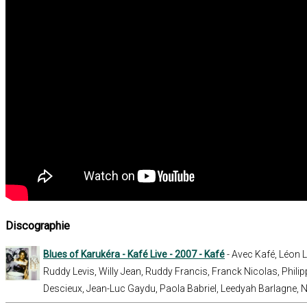
Discographie
Blues of Karukéra - Kafé Live - 2007 - Kafé
- Avec Kafé, Léon 
Ruddy Levis, Willy Jean, Ruddy Francis, Franck Nicolas, Phili
Descieux, Jean-Luc Gaydu, Paola Babriel, Leedyah Barlagne, N