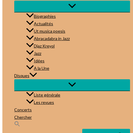
Biographies
Actualités
Ut musica poesis
Abracadabra in Jazz
Djaz Kreyol
Jazz
Idées
A la Une
Disques
Liste générale
Les revues
Concerts
Chercher