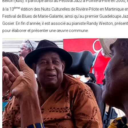
Bellon (kbd). Il participe ainsi au Festival Jazz à Pointe-à-Pitre en 2000
ème
à la 13
édition des Nuits Culturelles de Rivière-Pilote en Martinique en
Festival de Blues de Marie-Galante, ainsi qu’au premier Guadeloupe Ja
Gosier. En fin d’année, il est associé au pianiste Randy Weston, présent e
pour élaborer et présenter une œuvre commune.