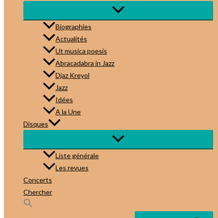
Biographies
Actualités
Ut musica poesis
Abracadabra in Jazz
Djaz Kreyol
Jazz
Idées
A la Une
Disques
Liste générale
Les revues
Concerts
Chercher