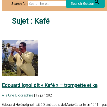
Search Button
Search for:
Sujet :
Kafé
Edouard Ignol dit « Kafé » – trompette et ka
A la Une
,
Biographies
| 12 juin 2021
Edouard Hélène Ignol naît à Saint-Louis de Marie Galante en 1941. Il p