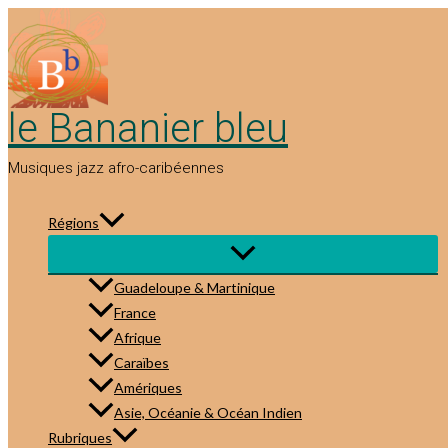
Aller
au
contenu
le Bananier bleu
Musiques jazz afro-caribéennes
Régions
Guadeloupe & Martinique
France
Afrique
Caraïbes
Amériques
Asie, Océanie & Océan Indien
Rubriques