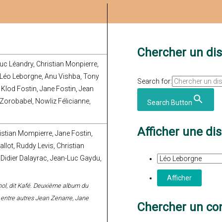
Chercher un di
Luc Léandry, Christian Monpierre,
c, Léo Leborgne, Anu Vishba, Tony
Search for:
Klod Fostin, Jane Fostin, Jean
Zorobabel, Nowliz Félicianne,
Search Button
Afficher une di
istian Mompierre, Jane Fostin,
llot, Ruddy Levis, Christian
 Didier Dalayrac, Jean-Luc Gaydu,
Ignol, dit Kafé. Deuxième album du
 entre autres Jean Zenarre, Jane
Chercher un con