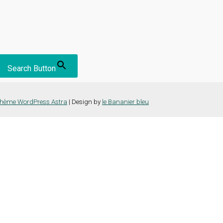
Search Button
hème WordPress Astra
| Design by
le Bananier bleu
nce la plus pertinente en mémorisant vos préférences et vos visites répét
es cookies" pour fournir un consentement contrôlé.