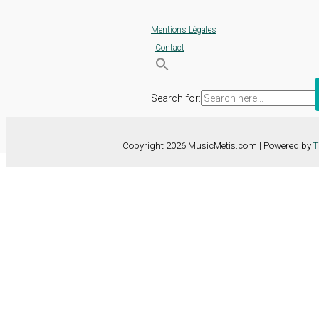
Mentions Légales
Contact
Search for:
Copyright 2026 MusicMetis.com | Powered by
T
Nous utilisons des cookies sur notre site Web pour vous offrir l'expérie
TOUS les cookies. Toutefois, vous pouvez modifier les "Paramètres d
Paramètres des cookies
Tout accepter
Fermer
Détails de la confidentialité