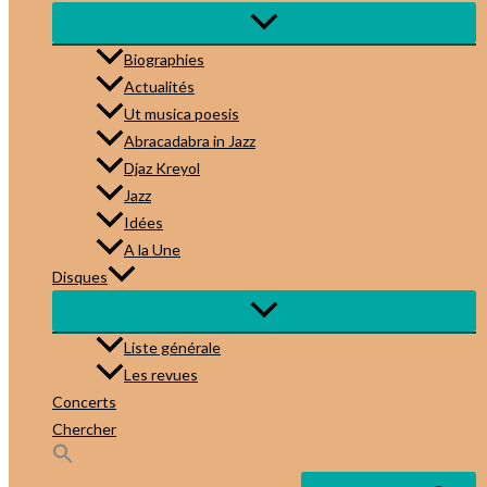
Biographies
Actualités
Ut musica poesis
Abracadabra in Jazz
Djaz Kreyol
Jazz
Idées
A la Une
Disques
Liste générale
Les revues
Concerts
Chercher