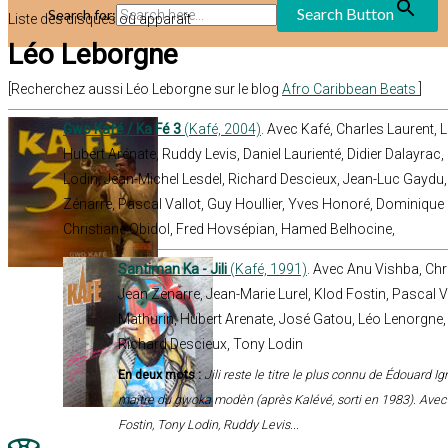
Search Button
Search for:
Liste des disques où apparaît
Léo Leborgne
[Recherchez aussi Léo Leborgne sur le blog
Afro Caribbean Beats
]
Gwo Kafé / Ka Fé 3
(Kafé, 2004)
. Avec Kafé, Charles Laurent, 
Hubert Arénate, Ruddy Levis, Daniel Laurienté, Didier Dalayra
Lodin, Jean-Michel Lesdel, Richard Descieux, Jean-Luc Gaydu, 
Zénarre, Pascal Vallot, Guy Houllier, Yves Honoré, Dominique 
Christiane Obidol, Fred Hovsépian, Hamed Belhocine,
Santiman Ka - Jili
(Kafé, 1991)
. Avec Anu Vishba, Chr
Jean Zenarre, Jean-Marie Lurel, Klod Fostin, Pascal Va
Mathurin, Hubert Arenate, José Gatou, Léo Lenorgne,
Richard Descieux, Tony Lodin
En deux mots :
Jili reste le titre le plus connu de Édouard 
maître du gwoka modèn (après Kalévé, sorti en 1983). Avec
Fostin, Tony Lodin, Ruddy Levis...