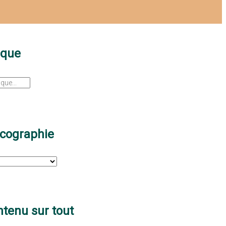
sque
scographie
tenu sur tout