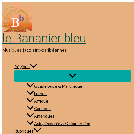
Aller
au
contenu
le Bananier bleu
Musiques jazz afro-caribéennes
Régions
Guadeloupe & Martinique
France
Afrique
Caraïbes
Amériques
Asie, Océanie & Océan Indien
Rubriques