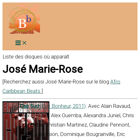
Aller
au
contenu
Liste des disques où apparaît
José Marie-Rose
[Recherchez aussi José Marie-Rose sur le blog
Afro
Caribbean Beats
]
Cap Sud
(Eric Bonheur, 2011)
. Avec Alain Ravaud,
Alex El Rubio, Alex Ouemba, Alexandra Juniel, Chris
Combette, Christian Martinez, Claudine Pennont,
Denis Lapassion, Dominique Bougrainville, Eric