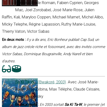
Bonheur, Emile Romain, Fabien Cyprien, Georges
Mac, Joel Zorobabel, José Marie-Rose, Julien
Raffin, Kali, Maryloo Coppen, Michael Marnet, Michel Alibo,
Micky Telephe, Régine Lapassion, Ruthy Marie-Louise,
Thierry Vaton, Victor Sabas
En deux mots :
Il y a dix ans, Eric Bonheur publiait Cap Sud, un
album de jazz créole riche et foisonnant, avec des invités comme
Victor Sabas, Dominique Bougrainville, Andy Narell et bien
d'autres.
Sa Ki Ta-W...
(Bwakoré, 2003)
. Avec José Marie-
Rose, José Zébina, Max Télèphe, Claude Césaire,
Alwin Lowensky
En deux mots :
En 2003 sortait
Sa Ki Ta-W
, le premier (et