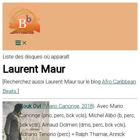
Aller
au
contenu
Liste des disques où apparaît
Laurent Maur
[Recherchez aussi Laurent Maur sur le blog
Afro Caribbean
Beats
]
Zouk Out
(Mario Canonge, 2018)
. Avec Mario
Canonge (pno, perc, bck vcls), Michel Alibo (b, perc,
bck vcls), Arnaud Dolmen (dms, perc, bck vcls),
Adriano Tenorio (perc) + Ralph Thamar, Annick