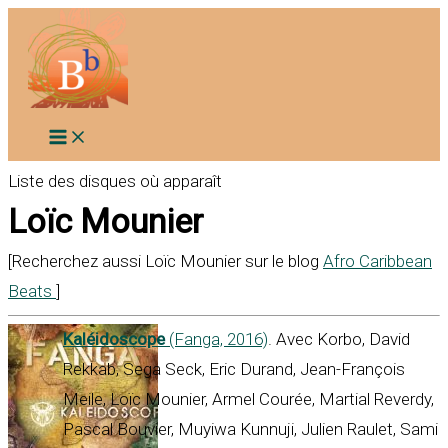
Aller
au
contenu
Liste des disques où apparaît
Loïc Mounier
[Recherchez aussi Loïc Mounier sur le blog
Afro Caribbean
Beats
]
Kaléidoscope
(Fanga, 2016)
. Avec Korbo, David
Rekkab, Sega Seck, Eric Durand, Jean-François
Meile, Loïc Mounier, Armel Courée, Martial Reverdy,
Pascal Bouvier, Muyiwa Kunnuji, Julien Raulet, Sami