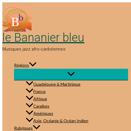
Aller
au
contenu
le Bananier bleu
Musiques jazz afro-caribéennes
Régions
Guadeloupe & Martinique
France
Afrique
Caraïbes
Amériques
Asie, Océanie & Océan Indien
Rubriques