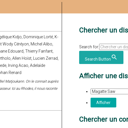
Chercher un di
gélique Kidjo, Dominique Lorté, K-
t Wody Céréyon, Michel Alibo,
Search for:
hane Edouard, Thierry Fanfant,
tholo, Allen Hoïst, Lucien Zerrad,
Search Button
ede, Irving Acao, Adelaïde
 Johan Renard
Afficher une di
 Bel Matjoukann. On le connait auprès
asseur. Ici au Rhodes, il nous raconte
Chercher un con