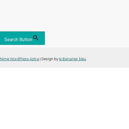
Search Button
hème WordPress Astra
| Design by
le Bananier bleu
nce la plus pertinente en mémorisant vos préférences et vos visites répét
es cookies" pour fournir un consentement contrôlé.