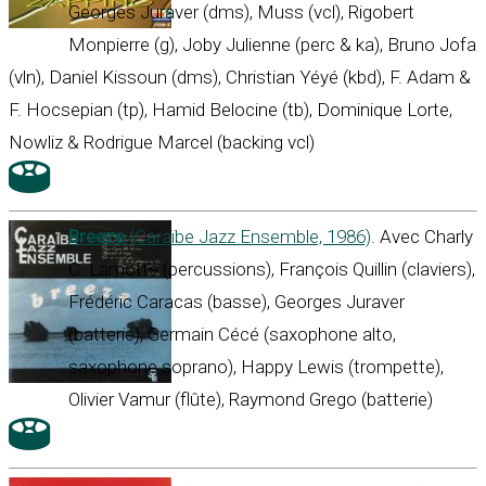
Georges Juraver (dms), Muss (vcl), Rigobert
Monpierre (g), Joby Julienne (perc & ka), Bruno Jofa
(vln), Daniel Kissoun (dms), Christian Yéyé (kbd), F. Adam &
F. Hocsepian (tp), Hamid Belocine (tb), Dominique Lorte,
Nowliz & Rodrigue Marcel (backing vcl)
Breeze
(Caraïbe Jazz Ensemble, 1986)
. Avec Charly
C. Lamotte (percussions), François Quillin (claviers),
Frédéric Caracas (basse), Georges Juraver
(batterie), Germain Cécé (saxophone alto,
saxophone soprano), Happy Lewis (trompette),
Olivier Vamur (flûte), Raymond Grego (batterie)