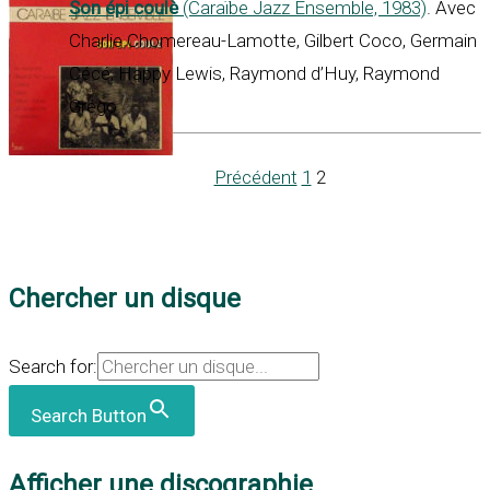
Son épi coulè
(Caraïbe Jazz Ensemble, 1983)
. Avec
Charlie Chomereau-Lamotte, Gilbert Coco, Germain
Cécé, Happy Lewis, Raymond d’Huy, Raymond
Grégo.
Précédent
1
2
Chercher un disque
Search for:
Search Button
Afficher une discographie