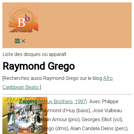
Aller
au
contenu
Liste des disques où apparaît
Raymond Grego
[Recherchez aussi Raymond Grego sur le blog
Afro
Caribbean Beats
]
Zapping
(d’Huy Brothers, 1997)
. Avec Philippe
d’Huy (g), Raymond d’Huy (bass), José Vulbeau
(kbd), Christian Amour (pno), Georges Elliot (vcl),
Raymond Grego (dms), Alain Candela Delos (perc),