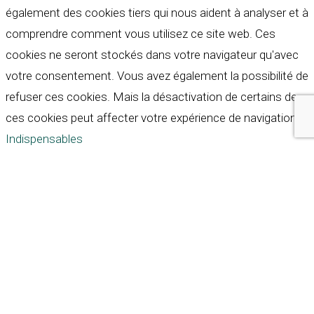
également des cookies tiers qui nous aident à analyser et à
comprendre comment vous utilisez ce site web. Ces
cookies ne seront stockés dans votre navigateur qu'avec
votre consentement. Vous avez également la possibilité de
refuser ces cookies. Mais la désactivation de certains de
ces cookies peut affecter votre expérience de navigation.
Indispensables
Indispensables
Toujours activé
Necessary cookies are absolutely essential for the
website to function properly. These cookies ensure basic
functionalities and security features of the website,
anonymously.
Cookie
Durée
Description
This cookie is set by GDPR