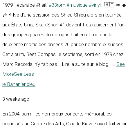
1979 - #caraïbe #haïti
#33rpm
#musique
#vinyl
- 🇭🇹 🎺 🔥
🎶 ⚡ Né d’une scission des Shleu-Shleu alors en tournée
aux États-Unis, Skah Shah #1 devient très rapidement l’un
des groupes phares du compas haïtien et marque la
deuxième moitié des années 70 par de nombreux succès.
Cet album, Best Compas, le septième, sorti en 1979 chez
Marc Records, n’y fait pas... Lire la suite sur le blog :
...
See
More
See Less
le Bananier bleu
3 weeks ago
En 2004, parmi les nombreux concerts mémorables
organisés au Centre des Arts, Claude Kiavué avait fait venir