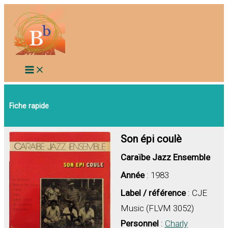
Aller
au
contenu
Fiche rapide
Son épi coulè
Caraïbe Jazz Ensemble
Année
: 1983
Label / référence
: CJE
Music (FLVM 3052)
Personnel
:
Charly