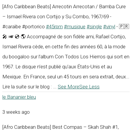
[Afro Caribbean Beats] Arrecotin Arrecotan / Bamba Cure
– Ismael Rivera con Cortijo y Su Combo, 1967/69 -
#caraïbe #portorico
#45rpm
#musique
#single
#vinyl
- 🇵🇷
🎤 🎺 💿 🌎 Accompagné de son fidèle ami, Rafael Cortijo,
Ismael Rivera cède, en cette fin des années 60, à la mode
du boogaloo sur l’album Con Todos Los Hierros qui sort en
1967. Le disque n’est publié qu’aux États-Unis et au
Mexique. En France, seul un 45 tours en sera extrait, deux...
Lire la suite sur le blog :
...
See More
See Less
le Bananier bleu
3 weeks ago
[Afro Caribbean Beats] Best Compas – Skah Shah #1,