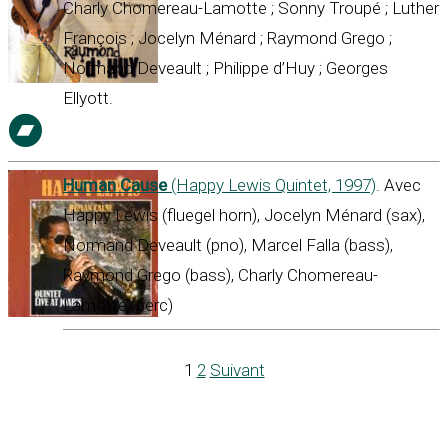
Charly Chomereau-Lamotte ; Sonny Troupé ; Luther
François ; Jocelyn Ménard ; Raymond Grego ;
Normand Deveault ; Philippe d’Huy ; Georges
Ellyott.
Human Cause
(Happy Lewis Quintet, 1997)
. Avec
Happy Lewis (fluegel horn), Jocelyn Ménard (sax),
Normand Deveault (pno), Marcel Falla (bass),
Raymond Grego (bass), Charly Chomereau-
Lamotte (perc)
1
2
Suivant