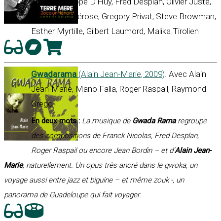
Troupé, Philippe D'Huy, Fred Desplan, Olivier Juste,
Dominique Bérose, Gregory Privat, Steve Browman,
Esther Myrtille, Gilbert Laumord, Malika Tirolien
Gwadarama
(Alain Jean-Marie, 2009)
. Avec Alain
Jean-Marie, Mano Falla, Roger Raspail, Raymond
Grego
En deux mots :
La musique de
Gwada Rama
regroupe
des compositions de Franck Nicolas, Fred Desplan,
Roger Raspail ou encore Jean Bordin – et d’
Alain Jean-
Marie
, naturellement. Un opus très ancré dans le gwoka, un
voyage aussi entre jazz et biguine – et même zouk -, un
panorama de Guadeloupe qui fait voyager.