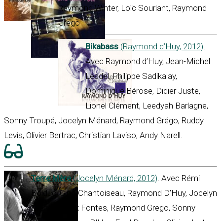
Raymond Winter, Loïc Souriant, Raymond
Grego
Bikabass
(Raymond d’Huy, 2012)
.
Avec Raymond d’Huy, Jean-Michel
Lesdel, Philippe Sadikalay,
Dominique Bérose, Didier Juste,
Lionel Clément, Leedyah Barlagne,
Sonny Troupé, Jocelyn Ménard, Raymond Grégo, Ruddy
Levis, Olivier Bertrac, Christian Laviso, Andy Narell.
Terre Mère
(Jocelyn Ménard, 2012)
. Avec Rémi
Bolduc, Gino Chantoiseau, Raymond D'Huy, Jocelyn
Ménard, Max Fontes, Raymond Grego, Sonny