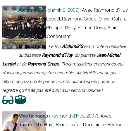
Alchimik’S
(Alchimik’S, 2009)
. Avec Raymond d’Huy,
Jean-Michel Lesdel, Raymond Grégo, Olivier Cafafa,
Didier Juste, Philippe d’Huy, Patrice Coyo, Alain
Delos, André Condouant
En deux mots :
Le trio
Alchimik’S
est monté à l’initiative
du bassiste
Raymond d’Huy
, du pianiste
Jean-Michel
Lesdel
et de
Raymond Grego
. Trois musiciens chevronnés qui
n’avaient jamais enregistré ensemble. Alchimik’S est un pur
album de jazz créole par un combo guadeloupéen, dont on
regrette qu’il n’ait pas été suivi d’un second volume !
MesTissages
(Raymond d’Huy, 2007)
. Avec
Raymond d’Huy ; Bruno Jofa ; Dominique Bérose ;