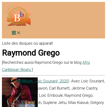
Aller
au
contenu
Liste des disques où apparaît
Raymond Grego
[Recherchez aussi Raymond Grego sur le blog
Afro
Caribbean Beats
]
Full Moon
(Loïc Souriant, 2020)
. Avec Loïc Souriant,
Jean-Marc Ajavon, Carl Burnett, Jérôme Castry,
Walter Denis, Loïc Emboulé, Raymond Grego,
Sylvain Joseph, Guylene Jehu, Max Kiavué, Grégory