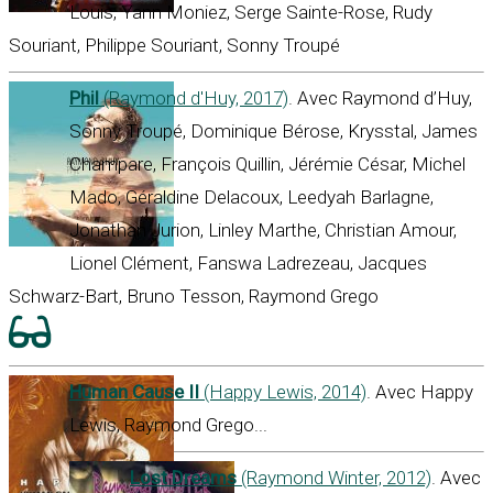
Louis, Yann Moniez, Serge Sainte-Rose, Rudy
Souriant, Philippe Souriant, Sonny Troupé
Phil
(Raymond d'Huy, 2017)
. Avec Raymond d’Huy,
Sonny Troupé, Dominique Bérose, Krysstal, James
Champare, François Quillin, Jérémie César, Michel
Mado, Géraldine Delacoux, Leedyah Barlagne,
Jonathan Jurion, Linley Marthe, Christian Amour,
Lionel Clément, Fanswa Ladrezeau, Jacques
Schwarz-Bart, Bruno Tesson, Raymond Grego
Human Cause II
(Happy Lewis, 2014)
. Avec Happy
Lewis, Raymond Grego...
Lost Dreams
(Raymond Winter, 2012)
. Avec