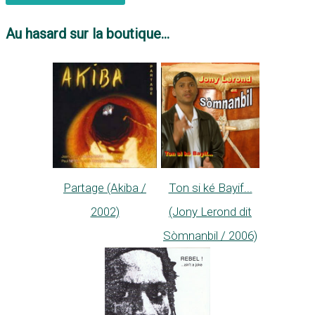
Au hasard sur la boutique...
Partage (Akiba /
Ton si ké Bayif...
2002)
(Jony Lerond dit
Sòmnanbil / 2006)