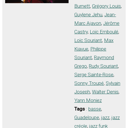
Burnett
,
Grégory Louis
,
Guylene Jehu
,
Jean-
Marc Ajavon
,
Jérôme
Castry
,
Loïc Emboulé
,
Loïc Souriant
,
Max
Kiavue
,
Philippe
Souriant
,
Raymond
Grego
,
Rudy Souriant
,
Serge Sainte-Rose
,
Sonny Troupé
,
Sylvain
Joseph
,
Walter Denis
,
Yann Moniez
Tags
:
basse
,
Guadeloupe
,
jazz
,
jazz
créole
,
jazz funk