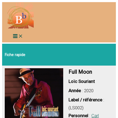
Aller
au
contenu
Fiche rapide
Full Moon
Loïc Souriant
Année
: 2020
Label / référence
:
(LS002)
Personnel
:
Carl