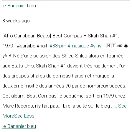
le Bananier bleu
3 weeks ago
[Afro Caribbean Beats] Best Compas – Skah Shah #1,
1979 - #caraïbe #haïti
#33rpm
#musique
#vinyl
- 🇭🇹 🎺 🔥
🎶 ⚡ Né d’une scission des Shleu-Shleu alors en tournée
aux États-Unis, Skah Shah #1 devient très rapidement l’un
des groupes phares du compas haïtien et marque la
deuxième moitié des années 70 par de nombreux succès.
Cet album, Best Compas, le septième, sorti en 1979 chez
Marc Records, n’y fait pas... Lire la suite sur le blog :
...
See
More
See Less
le Bananier bleu