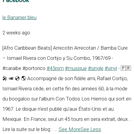
le Bananier bleu
2 weeks ago
[Afro Caribbean Beats] Arrecotin Arrecotan / Bamba Cure
– Ismael Rivera con Cortijo y Su Combo, 1967/69 -
#caraïbe #portorico
#45rpm
#musique
#single
#vinyl
- 🇵🇷
🎤 🎺 💿 🌎 Accompagné de son fidèle ami, Rafael Cortijo,
Ismael Rivera cède, en cette fin des années 60, à la mode
du boogaloo sur l’album Con Todos Los Hierros qui sort en
1967. Le disque n’est publié qu’aux États-Unis et au
Mexique. En France, seul un 45 tours en sera extrait, deux...
Lire la suite sur le blog :
...
See More
See Less