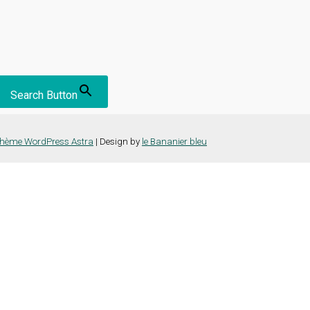
Search Button
hème WordPress Astra
| Design by
le Bananier bleu
nce la plus pertinente en mémorisant vos préférences et vos visites répét
es cookies" pour fournir un consentement contrôlé.