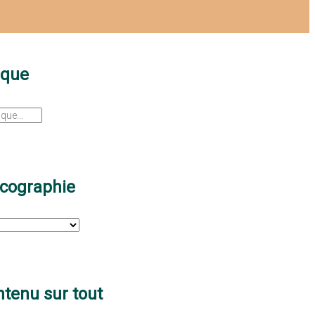
sque
scographie
tenu sur tout