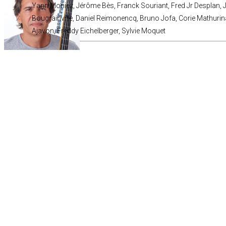
Yann Moniez, Jérôme Bès, Franck Souriant, Fred Jr Desplan,
Bougrainville, Daniel Reimonencq, Bruno Jofa, Corie Mathuri
Ajavon, Freddy Eichelberger, Sylvie Moquet