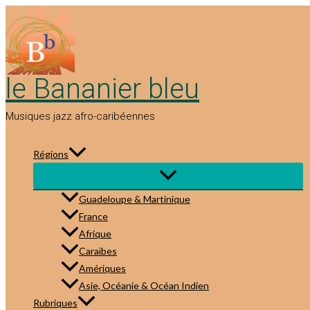
Aller
au
contenu
le Bananier bleu
Musiques jazz afro-caribéennes
Régions
Guadeloupe & Martinique
France
Afrique
Caraïbes
Amériques
Asie, Océanie & Océan Indien
Rubriques