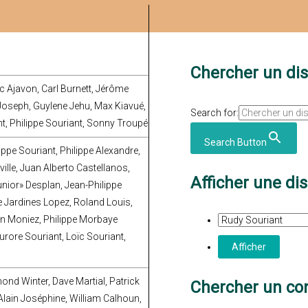
Chercher un di
c Ajavon, Carl Burnett, Jérôme
Joseph, Guylene Jehu, Max Kiavué,
Search for:
t, Philippe Souriant, Sonny Troupé
Search Button
lippe Souriant, Philippe Alexandre,
lle, Juan Alberto Castellanos,
Afficher une di
unior» Desplan, Jean-Philippe
 Jardines Lopez, Roland Louis,
n Moniez, Philippe Morbaye
rore Souriant, Loïc Souriant,
ond Winter, Dave Martial, Patrick
Chercher un con
lain Joséphine, William Calhoun,