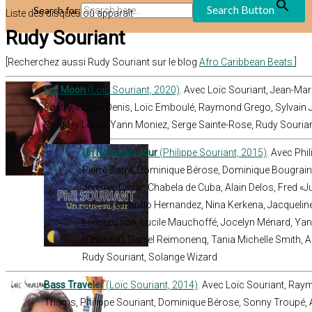
Search Button
Search for:
Liste des disques où apparaît
Rudy Souriant
[Recherchez aussi Rudy Souriant sur le blog
Afro Caribbean Beats
]
Full Moon
(Loïc Souriant, 2020)
. Avec Loïc Souriant, Jean-Mar
Castry, Walter Denis, Loïc Emboulé, Raymond Grego, Sylvain 
Grégory Louis, Yann Moniez, Serge Sainte-Rose, Rudy Sourian
Un Nouveau Jour
(Philippe Souriant, 2015)
. Avec Phi
Pierre Barré, Dominique Bérose, Dominique Bougrainvi
Jérémie César, Chabela de Cuba, Alain Delos, Fred «J
Jules, Fernando Hernandez, Nina Kerkena, Jacqueline
Loïc Loyson, Lucile Mauchoffé, Jocelyn Ménard, Yan
(Chouba), Daniel Reimonenq, Tania Michelle Smith, Au
Rudy Souriant, Solange Wizard
Bass Traveler
(Loïc Souriant, 2014)
. Avec Loïc Souriant, Raym
Thams, Philippe Souriant, Dominique Bérose, Sonny Troupé, A