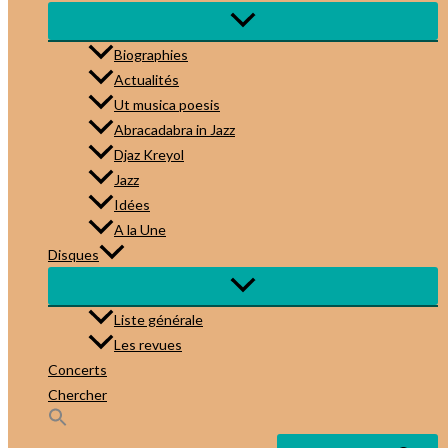
Biographies
Actualités
Ut musica poesis
Abracadabra in Jazz
Djaz Kreyol
Jazz
Idées
A la Une
Disques
Liste générale
Les revues
Concerts
Chercher