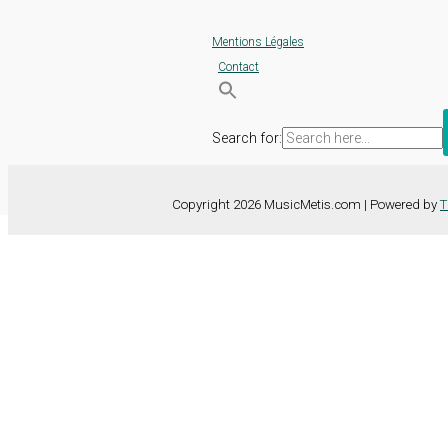
Mentions Légales
Contact
Search for:
Copyright 2026 MusicMetis.com | Powered by
T
Nous utilisons des cookies sur notre site Web pour vous offrir l'expérie
TOUS les cookies. Toutefois, vous pouvez modifier les "Paramètres d
Paramètres des cookies
Tout accepter
Fermer
Détails de la confidentialité