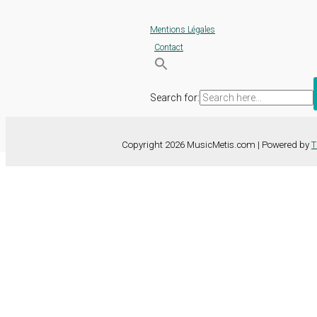
Mentions Légales
Contact
Search for:
Copyright 2026 MusicMetis.com | Powered by
T
Nous utilisons des cookies sur notre site Web pour vous offrir l'expérie
TOUS les cookies. Toutefois, vous pouvez modifier les "Paramètres d
Paramètres des cookies
Tout accepter
Fermer
Détails de la confidentialité