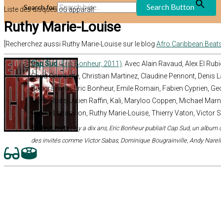
Search Button
Search for:
Liste des disques où apparaît
Ruthy Marie-Louise
[Recherchez aussi Ruthy Marie-Louise sur le blog
Afro Caribbean Beat
Cap Sud
(Eric Bonheur, 2011)
. Avec Alain Ravaud, Alex El Rub
Chris Combette, Christian Martinez, Claudine Pennont, Denis
Bougrainville, Eric Bonheur, Emile Romain, Fabien Cyprien, G
Marie-Rose, Julien Raffin, Kali, Maryloo Coppen, Michael Marne
Régine Lapassion, Ruthy Marie-Louise, Thierry Vaton, Victor 
En deux mots :
Il y a dix ans, Eric Bonheur publiait Cap Sud, un album 
des invités comme Victor Sabas, Dominique Bougrainville, Andy Narell 