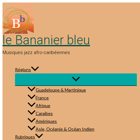
Aller
au
contenu
le Bananier bleu
Musiques jazz afro-caribéennes
Régions
Guadeloupe & Martinique
France
Afrique
Caraïbes
Amériques
Asie, Océanie & Océan Indien
Rubriques