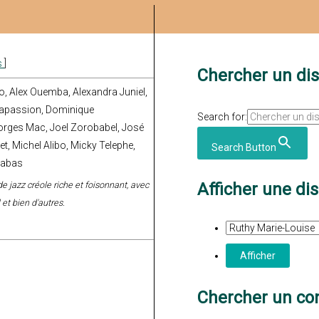
s
]
Chercher un di
io, Alex Ouemba, Alexandra Juniel,
 Lapassion, Dominique
Search for:
eorges Mac, Joel Zorobabel, José
t, Michel Alibo, Micky Telephe,
Search Button
Sabas
de jazz créole riche et foisonnant, avec
Afficher une di
et bien d'autres.
Chercher un con