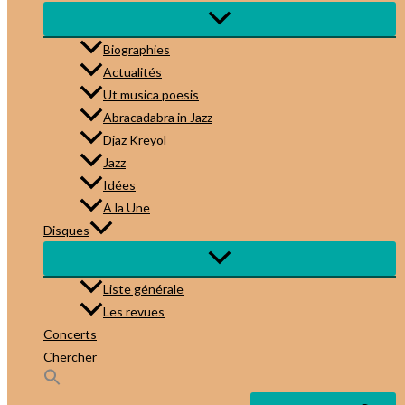
Biographies
Actualités
Ut musica poesis
Abracadabra in Jazz
Djaz Kreyol
Jazz
Idées
A la Une
Disques
Liste générale
Les revues
Concerts
Chercher