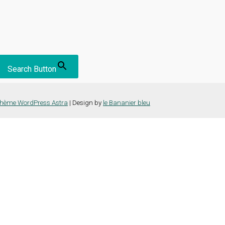
Search Button
hème WordPress Astra
| Design by
le Bananier bleu
nce la plus pertinente en mémorisant vos préférences et vos visites répét
es cookies" pour fournir un consentement contrôlé.