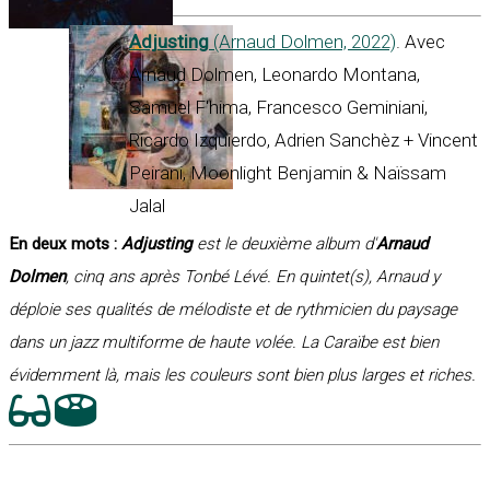
Adjusting
(Arnaud Dolmen, 2022)
. Avec
Arnaud Dolmen, Leonardo Montana,
Samuel F'hima, Francesco Geminiani,
Ricardo Izquierdo, Adrien Sanchèz + Vincent
Peirani, Moonlight Benjamin & Naïssam
Jalal
En deux mots :
Adjusting
est le deuxième album d'
Arnaud
Dolmen
, cinq ans après Tonbé Lévé. En quintet(s), Arnaud y
déploie ses qualités de mélodiste et de rythmicien du paysage
dans un jazz multiforme de haute volée. La Caraïbe est bien
évidemment là, mais les couleurs sont bien plus larges et riches.