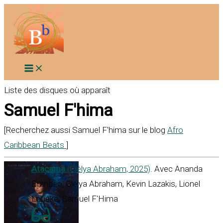
Aller
au
contenu
Liste des disques où apparaît
Samuel F'hima
[Recherchez aussi Samuel F'hima sur le blog
Afro
Caribbean Beats
]
Atacama
(Clélya Abraham, 2025)
. Avec Ananda
Brandão, Clélya Abraham, Kevin Lazakis, Lionel
Loueke, Samuel F'Hima