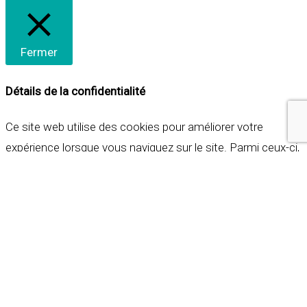
Fermer
Détails de la confidentialité
Ce site web utilise des cookies pour améliorer votre
expérience lorsque vous naviguez sur le site. Parmi ceux-ci,
les cookies qui sont catégorisés comme nécessaires sont
stockés sur votre navigateur car ils sont essentiels pour
les fonctionnalités de base du site web. Nous utilisons
également des cookies tiers qui nous aident à analyser et à
comprendre comment vous utilisez ce site web. Ces
cookies ne seront stockés dans votre navigateur qu'avec
votre consentement. Vous avez également la possibilité de