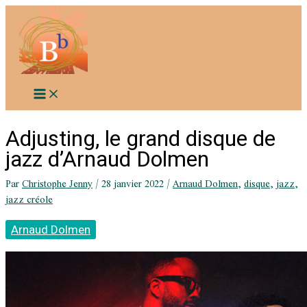
Aller
au
contenu
Adjusting, le grand disque de
jazz d’Arnaud Dolmen
Par
Christophe Jenny
/
28 janvier 2022
/
Arnaud Dolmen
,
disque
,
jazz
,
jazz créole
Arnaud Dolmen