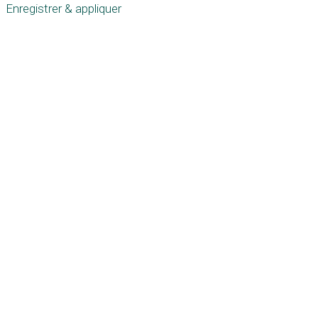
Enregistrer & appliquer
Défiler
vers
le
haut