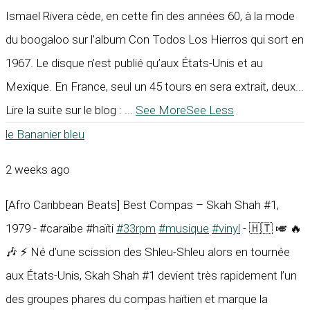
Ismael Rivera cède, en cette fin des années 60, à la mode
du boogaloo sur l’album Con Todos Los Hierros qui sort en
1967. Le disque n’est publié qu’aux États-Unis et au
Mexique. En France, seul un 45 tours en sera extrait, deux...
Lire la suite sur le blog :
...
See More
See Less
le Bananier bleu
2 weeks ago
[Afro Caribbean Beats] Best Compas – Skah Shah #1,
1979 - #caraïbe #haïti
#33rpm
#musique
#vinyl
- 🇭🇹 🎺 🔥
🎶 ⚡ Né d’une scission des Shleu-Shleu alors en tournée
aux États-Unis, Skah Shah #1 devient très rapidement l’un
des groupes phares du compas haïtien et marque la