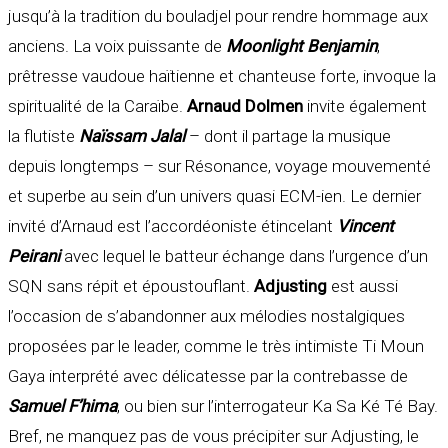
jusqu’à la tradition du bouladjel pour rendre hommage aux
anciens. La voix puissante de
Moonlight Benjamin
,
prêtresse vaudoue haïtienne et chanteuse forte, invoque la
spiritualité de la Caraïbe.
Arnaud Dolmen
invite également
la flutiste
Naïssam Jalal
– dont il partage la musique
depuis longtemps – sur Résonance, voyage mouvementé
et superbe au sein d’un univers quasi ECM-ien. Le dernier
invité d’Arnaud est l’accordéoniste étincelant
Vincent
Peirani
avec lequel le batteur échange dans l’urgence d’un
SQN sans répit et époustouflant.
Adjusting
est aussi
l’occasion de s’abandonner aux mélodies nostalgiques
proposées par le leader, comme le très intimiste Ti Moun
Gaya interprété avec délicatesse par la contrebasse de
Samuel F’hima
, ou bien sur l’interrogateur Ka Sa Ké Té Bay.
Bref, ne manquez pas de vous précipiter sur Adjusting, le