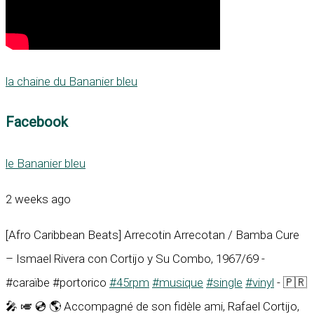
la chaine du Bananier bleu
Facebook
le Bananier bleu
2 weeks ago
[Afro Caribbean Beats] Arrecotin Arrecotan / Bamba Cure
– Ismael Rivera con Cortijo y Su Combo, 1967/69 -
#caraïbe #portorico
#45rpm
#musique
#single
#vinyl
- 🇵🇷
🎤 🎺 💿 🌎 Accompagné de son fidèle ami, Rafael Cortijo,