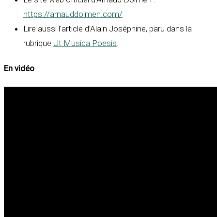
https://arnauddolmen.com/
Lire aussi l’article d’Alain Joséphine, paru dans la
rubrique
Ut Musica Poesis
.
En vidéo