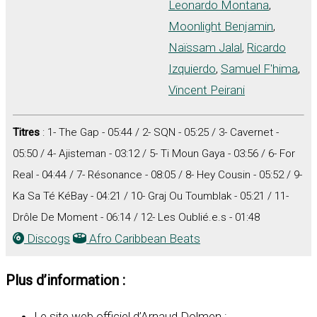
Leonardo Montana
,
Moonlight Benjamin
,
Naïssam Jalal
,
Ricardo
Izquierdo
,
Samuel F'hima
,
Vincent Peirani
Titres
: 1- The Gap - 05:44 / 2- SQN - 05:25 / 3- Cavernet -
05:50 / 4- Ajisteman - 03:12 / 5- Ti Moun Gaya - 03:56 / 6- For
Real - 04:44 / 7- Résonance - 08:05 / 8- Hey Cousin - 05:52 / 9-
Ka Sa Té KéBay - 04:21 / 10- Graj Ou Toumblak - 05:21 / 11-
Drôle De Moment - 06:14 / 12- Les Oublié.e.s - 01:48
Discogs
Afro Caribbean Beats
Plus d’information :
Le site web officiel d’Arnaud Dolmen :