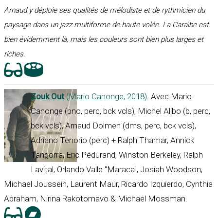
Arnaud y déploie ses qualités de mélodiste et de rythmicien du
paysage dans un jazz multiforme de haute volée. La Caraïbe est
bien évidemment là, mais les couleurs sont bien plus larges et
riches.
Zouk Out
(Mario Canonge, 2018)
. Avec Mario
Canonge (pno, perc, bck vcls), Michel Alibo (b, perc,
bck vcls), Arnaud Dolmen (dms, perc, bck vcls),
Adriano Tenorio (perc) + Ralph Thamar, Annick
Tangorra, Eric Pédurand, Winston Berkeley, Ralph
Lavital, Orlando Valle "Maraca", Josiah Woodson,
Michael Joussein, Laurent Maur, Ricardo Izquierdo, Cynthia
Abraham, Nirina Rakotomavo & Michael Mossman.