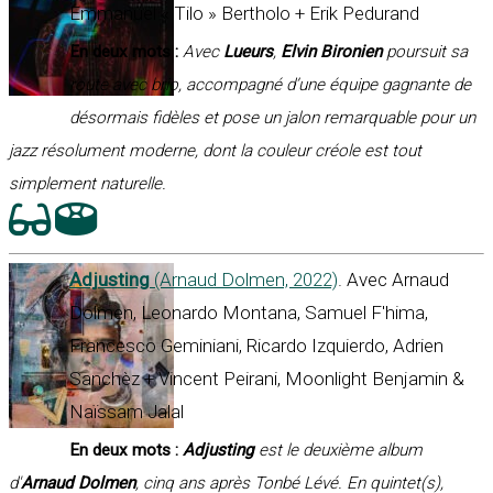
Emmanuel « Tilo » Bertholo + Erik Pedurand
En deux mots :
Avec
Lueurs
,
Elvin Bironien
poursuit sa
route avec brio, accompagné d’une équipe gagnante de
désormais fidèles et pose un jalon remarquable pour un
jazz résolument moderne, dont la couleur créole est tout
simplement naturelle.
Adjusting
(Arnaud Dolmen, 2022)
. Avec Arnaud
Dolmen, Leonardo Montana, Samuel F'hima,
Francesco Geminiani, Ricardo Izquierdo, Adrien
Sanchèz + Vincent Peirani, Moonlight Benjamin &
Naïssam Jalal
En deux mots :
Adjusting
est le deuxième album
d'
Arnaud Dolmen
, cinq ans après Tonbé Lévé. En quintet(s),