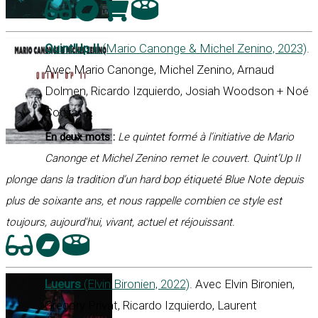
Quint'Up II
(Mario Canonge & Michel Zenino, 2023)
.
Avec Mario Canonge, Michel Zenino, Arnaud
Dolmen, Ricardo Izquierdo, Josiah Woodson + Noé
Codjia
En deux mots :
Le quintet formé à l’initiative de Mario
Canonge et Michel Zenino remet le couvert. Quint’Up II
plonge dans la tradition d’un hard bop étiqueté Blue Note depuis
plus de soixante ans, et nous rappelle combien ce style est
toujours, aujourd'hui, vivant, actuel et réjouissant.
Lueurs
(Elvin Bironien, 2022)
. Avec Elvin Bironien,
Gregory Privat, Ricardo Izquierdo, Laurent