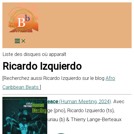
Aller
au
contenu
Liste des disques où apparaît
Ricardo Izquierdo
[Recherchez aussi Ricardo Izquierdo sur le blog
Afro
Caribbean Beats
]
Search For Peace
(Human Meeting, 2024)
. Avec
Mario Canonge (pno), Ricardo Izquierdo (ts),
Guillaume Souriau (b) & Thierry Lange-Berteaux
(dms)