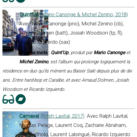
Quint'Up
(Mario Canonge & Michel Zenino, 2018)
.
Avec Mario Canonge (pno), Michel Zenino (cb),
Arnaud Dolmen (batt), Josiah Woodson (tp, fl),
Ricardo Izquierdo (sax)
En deux mots :
Quint'Up
, produit par
Mario Canonge
et
Michel Zenino
, est l'album qui prolonge logiquement la
résidence en duo qu'ils mènent au Baiser Salé depuis plus de dix
ans. Entre hard-bop et Caraïbe, et avec Arnaud Dolmen, Josiah
Woodson et Ricardo Izquierdo.
Carnaval
(Ralph Lavital, 2017)
. Avec Ralph Lavital,
Nicolas Pelage, Laurent Coq, Zacharie Abraham,
Tilo Bertholo, Laurent Lalsingué, Ricardo Izquierdo