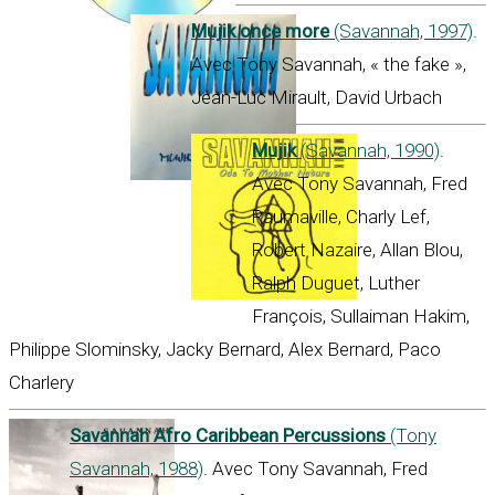
Mujik once more
(Savannah, 1997)
.
Avec Tony Savannah, « the fake »,
Jean-Luc Mirault, David Urbach
Mujik
(Savannah, 1990)
.
Avec Tony Savannah, Fred
Raumaville, Charly Lef,
Robert Nazaire, Allan Blou,
Ralph Duguet, Luther
François, Sullaiman Hakim,
Philippe Slominsky, Jacky Bernard, Alex Bernard, Paco
Charlery
Savannah Afro Caribbean Percussions
(Tony
Savannah, 1988)
. Avec Tony Savannah, Fred