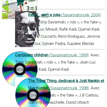
Rebel… ain’t a joke
(Savannahmujik, 2004)
.
Avec Tony Savannah, « nds », « the fake »,
Jean-Luc Mirault, Rafik Kadi, Djamel Kadi,
Valérie Cuccietti, Rémi Rodriguez, Jérome
Dufour, Sylvain Padra, Supalee Blenda
Caribbean children
(Savannahmujik, 1999)
. Avec
Tony Savannah, « nds », « the fake », Jean-Luc
Mirault, Rafik Kadi, Djamel Kadi
The Tribal Thing, dedicacé à Joël Nankin et
Guy Konkèt
(Savannahmujik, 1998)
. Avec
Tony Savannah, « the fake », J.B Carbou,
Sammy Devauchelle, David Urbach