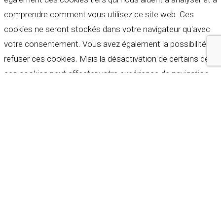
comprendre comment vous utilisez ce site web. Ces
cookies ne seront stockés dans votre navigateur qu'avec
votre consentement. Vous avez également la possibilité de
refuser ces cookies. Mais la désactivation de certains de
ces cookies peut affecter votre expérience de navigation.
Indispensables
Indispensables
Toujours activé
Necessary cookies are absolutely essential for the
website to function properly. These cookies ensure basic
functionalities and security features of the website,
anonymously.
Cookie
Durée
Description
This cookie is set by GDPR