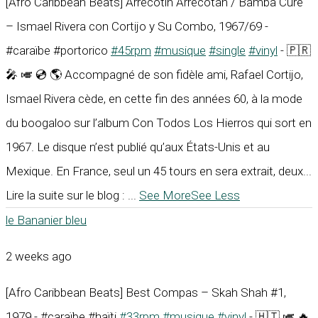
[Afro Caribbean Beats] Arrecotin Arrecotan / Bamba Cure
– Ismael Rivera con Cortijo y Su Combo, 1967/69 -
#caraïbe #portorico
#45rpm
#musique
#single
#vinyl
- 🇵🇷
🎤 🎺 💿 🌎 Accompagné de son fidèle ami, Rafael Cortijo,
Ismael Rivera cède, en cette fin des années 60, à la mode
du boogaloo sur l’album Con Todos Los Hierros qui sort en
1967. Le disque n’est publié qu’aux États-Unis et au
Mexique. En France, seul un 45 tours en sera extrait, deux...
Lire la suite sur le blog :
...
See More
See Less
le Bananier bleu
2 weeks ago
[Afro Caribbean Beats] Best Compas – Skah Shah #1,
1979 - #caraïbe #haïti
#33rpm
#musique
#vinyl
- 🇭🇹 🎺 🔥