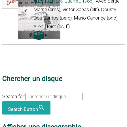
A Pou Zot
(VS Quartet, 1986)
. Avec Serge
Marne (dms), Victor Sabas (elb), Dousty
Dos Santos (perc), Mario Canonge (pno) +
Allen Hoist (as, fl)
Chercher un disque
Search for:
Search Button