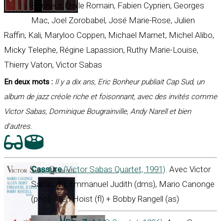
Bonheur, Emile Romain, Fabien Cyprien, Georges
Mac, Joel Zorobabel, José Marie-Rose, Julien
Raffin, Kali, Maryloo Coppen, Michael Marnet, Michel Alibo,
Micky Telephe, Régine Lapassion, Ruthy Marie-Louise,
Thierry Vaton, Victor Sabas
En deux mots :
Il y a dix ans, Eric Bonheur publiait Cap Sud, un
album de jazz créole riche et foisonnant, avec des invités comme
Victor Sabas, Dominique Bougrainville, Andy Narell et bien
d'autres.
Cassure
(Victor Sabas Quartet, 1991)
. Avec Victor
Sabas (b), Emmanuel Judith (dms), Mario Canonge
(pno), Allen Hoist (fl) + Bobby Rangell (as)