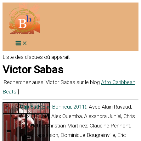
Aller
au
contenu
Liste des disques où apparaît
Victor Sabas
[Recherchez aussi Victor Sabas sur le blog
Afro Caribbean
Beats
]
Cap Sud
(Eric Bonheur, 2011)
. Avec Alain Ravaud,
Alex El Rubio, Alex Ouemba, Alexandra Juniel, Chris
Combette, Christian Martinez, Claudine Pennont,
Denis Lapassion, Dominique Bougrainville, Eric