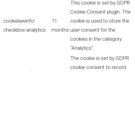
This cookie is set by GDPR
Cookie Consent plugin. The
cookielawinfo-
11
cookie is used to store the
checkbox-analytics
months
user consent for the
cookies in the category
"Analytics".
The cookie is set by GDPR
cookie consent to record
cookielawinfo-
11
the user consent for the
checkbox-functional
months
cookies in the category
"Functional".
This cookie is set by GDPR
Cookie Consent plugin. The
cookielawinfo-
11
cookies is used to store
checkbox-necessary
months
the user consent for the