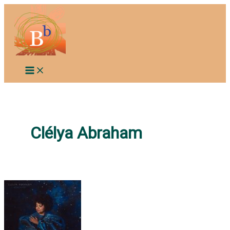
Aller
au
contenu
Clélya Abraham