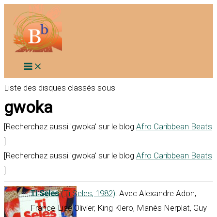
Aller
au
contenu
Liste des disques classés sous
gwoka
[Recherchez aussi 'gwoka' sur le blog
Afro Caribbean Beats
]
[Recherchez aussi 'gwoka' sur le blog
Afro Caribbean Beats
]
Ti Seles
(Ti Seles, 1982)
. Avec Alexandre Adon,
France-Lise Olivier, King Klero, Manès Nerplat, Guy