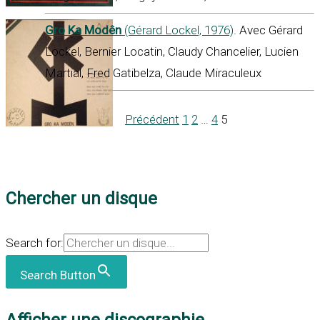
Gro Ka Modên
(Gérard Lockel, 1976)
. Avec Gérard
Lockel, Bernier Locatin, Claudy Chancelier, Lucien
Martial, Fred Gatibelza, Claude Miraculeux
Précédent
1
2
…
4
5
Chercher un disque
Search for:
Search Button