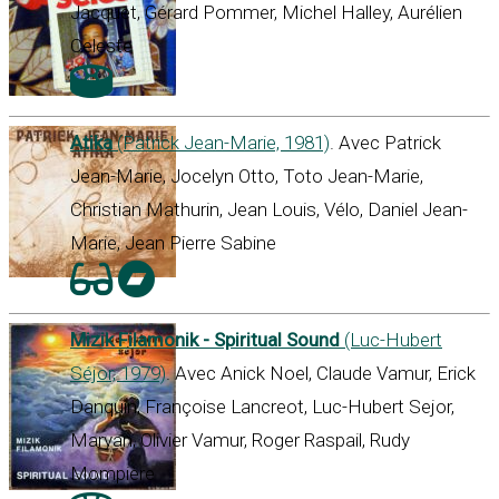
Jacquet, Gérard Pommer, Michel Halley, Aurélien
Celeste
Atika
(Patrick Jean-Marie, 1981)
. Avec Patrick
Jean-Marie, Jocelyn Otto, Toto Jean-Marie,
Christian Mathurin, Jean Louis, Vélo, Daniel Jean-
Marie, Jean Pierre Sabine
Mizik Filamonik - Spiritual Sound
(Luc-Hubert
Séjor, 1979)
. Avec Anick Noel, Claude Vamur, Erick
Danquin, Françoise Lancreot, Luc-Hubert Sejor,
Maryan, Olivier Vamur, Roger Raspail, Rudy
Mompière