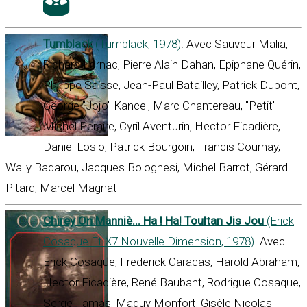
Tumblack
(Tumblack, 1978)
. Avec Sauveur Malia,
Richard Lornac, Pierre Alain Dahan, Epiphane Quérin,
Philippe Saisse, Jean-Paul Batailley, Patrick Dupont,
George "Jojo" Kancel, Marc Chantereau, "Petit"
Michel Peraire, Cyril Aventurin, Hector Ficadière,
Daniel Losio, Patrick Bourgoin, Francis Cournay,
Wally Badarou, Jacques Bolognesi, Michel Barrot, Gérard
Pitard, Marcel Magnat
Chirey On Manniè... Ha ! Ha! Toultan Jis Jou
(Erick
Cosaque Et X7 Nouvelle Dimension, 1978)
. Avec
Erick Cosaque, Frederick Caracas, Harold Abraham,
Hector Ficadière, René Baubant, Rodrigue Cosaque,
Serge Tamas, Maguy Monfort, Gisèle Nicolas