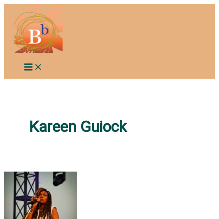
Aller
au
contenu
Kareen Guiock