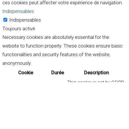
ces cookies peut affecter votre expérience de navigation.
Indispensables
Indispensables
Toujours activé
Necessary cookies are absolutely essential for the
website to function properly. These cookies ensure basic
functionalities and security features of the website,
anonymously.
Cookie
Durée
Description
This cookie is set by GDPR
Cookie Consent plugin. The
cookielawinfo-
11
cookie is used to store the
checkbox-analytics
months
user consent for the
cookies in the category
"Analytics".