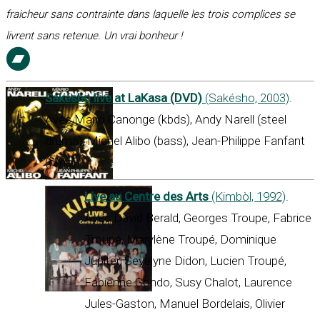
fraicheur sans contrainte dans laquelle les trois complices se
livrent sans retenue. Un vrai bonheur !
Sakésho live at LaKasa (DVD)
(Sakésho, 2003)
.
Avec Mario Canonge (kbds), Andy Narell (steel
drums), Michel Alibo (bass), Jean-Philippe Fanfant
(dms)
Live au Centre des Arts
(Kimbòl, 1992)
.
Avec David Berald, Georges Troupe, Fabrice
Troupé, Marylène Troupé, Dominique
Jupiter, Sevelyne Didon, Lucien Troupé,
Fabienne Condo, Susy Chalot, Laurence
Jules-Gaston, Manuel Bordelais, Olivier