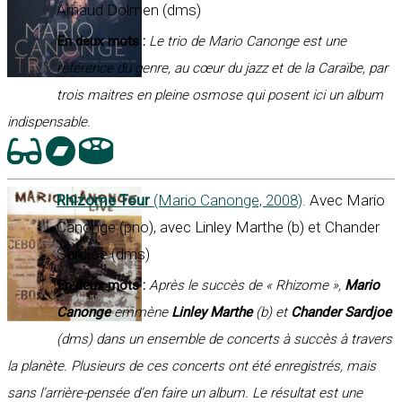
Arnaud Dolmen (dms)
En deux mots :
Le trio de Mario Canonge est une
référence du genre, au cœur du jazz et de la Caraïbe, par
trois maitres en pleine osmose qui posent ici un album
indispensable.
Rhizome Tour
(Mario Canonge, 2008)
. Avec Mario
Canonge (pno), avec Linley Marthe (b) et Chander
Sardjoe (dms)
En deux mots :
Après le succès de « Rhizome »,
Mario
Canonge
emmène
Linley Marthe
(b) et
Chander Sardjoe
(dms) dans un ensemble de concerts à succès à travers
la planète. Plusieurs de ces concerts ont été enregistrés, mais
sans l’arrière-pensée d’en faire un album. Le résultat est une