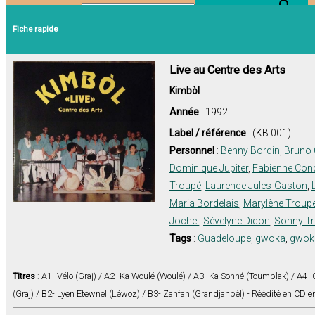
Search Button
Search for:
Fiche rapide
Live au Centre des Arts
Kimbòl
Année
: 1992
Label / référence
: (KB 001)
Personnel
:
Benny Bordin
,
Bruno 
Dominique Jupiter
,
Fabienne Con
Troupé
,
Laurence Jules-Gaston
,
Maria Bordelais
,
Marylène Troup
Jochel
,
Sévelyne Didon
,
Sonny T
Tags
:
Guadeloupe
,
gwoka
,
gwok
Titres
: A1- Vélo (Graj) / A2- Ka Woulé (Woulé) / A3- Ka Sonné (Toumblak) / A4- 
(Graj) / B2- Lyen Etewnel (Léwoz) / B3- Zanfan (Grandjanbèl) - Réédité en CD en 