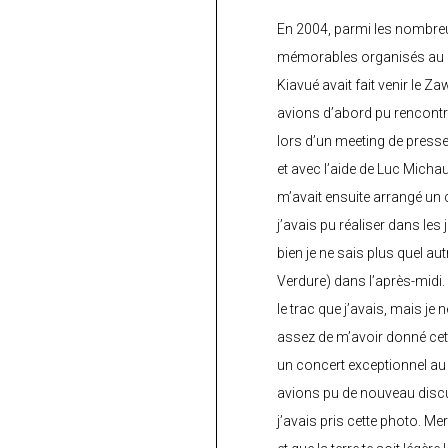
En 2004, parmi les nombre
mémorables organisés au C
Kiavué avait fait venir le Z
avions d’abord pu rencontr
lors d’un meeting de press
et avec l’aide de Luc Micha
m’avait ensuite arrangé un 
j’avais pu réaliser dans les
bien je ne sais plus quel aut
Verdure) dans l’après-midi.
le trac que j’avais, mais je 
assez de m’avoir donné cette
un concert exceptionnel au 
avions pu de nouveau discu
j’avais pris cette photo. Me