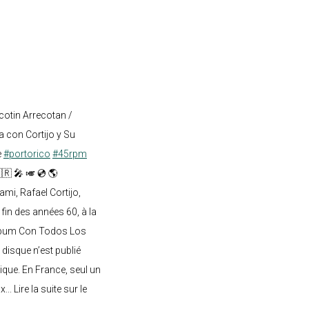
cotin Arrecotan /
 con Cortijo y Su
e
#portorico
#45rpm
🇷 🎤 🎺 💿 🌎
mi, Rafael Cortijo,
 fin des années 60, à la
lbum Con Todos Los
 disque n’est publié
ique. En France, seul un
.. Lire la suite sur le