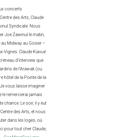
ux concerts
entre des Arts, Claude
awinul Syndicate. Nous
er Joe Zawinul le matin,
e au Midway au Gosier –
ux-Vignes. Claude Kiavué
créneau d’interview que
 jardins de l’Arawak (ou
re hôtel de la Pointe de la
 Je vous laisse imaginer
ne le remercierai jamais
 chance. Le soir, il y eut
Centre des Arts, et nous
ter dans les loges, où
rci pour tout cher Claude,