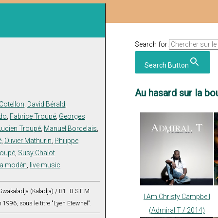
Search for:
Search Button
Au hasard sur la bou
Cotellon
,
David Bérald
,
do
,
Fabrice Troupé
,
Georges
Lucien Troupé
,
Manuel Bordelais
,
é
,
Olivier Mathurin
,
Philippe
roupé
,
Susy Chalot
a modèn
,
live music
Gwakaladja (Kaladja) / B1- B.S.F.M
I Am Christy Campbell
1996, sous le titre "Lyen Etewnel".
(Admiral T / 2014)