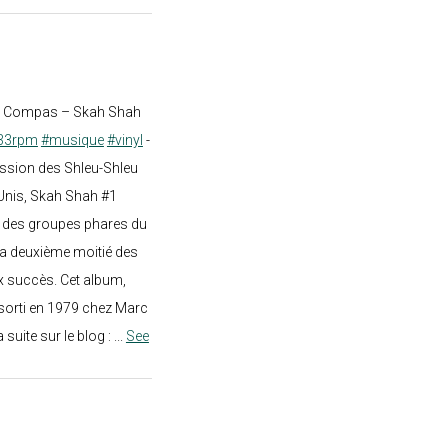
st Compas – Skah Shah
33rpm
#musique
#vinyl
-
ission des Shleu-Shleu
-Unis, Skah Shah #1
un des groupes phares du
a deuxième moitié des
 succès. Cet album,
sorti en 1979 chez Marc
a suite sur le blog :
...
See