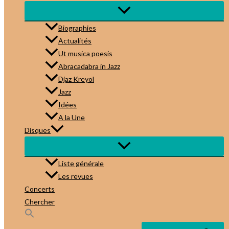
Biographies
Actualités
Ut musica poesis
Abracadabra in Jazz
Djaz Kreyol
Jazz
Idées
A la Une
Disques
Liste générale
Les revues
Concerts
Chercher