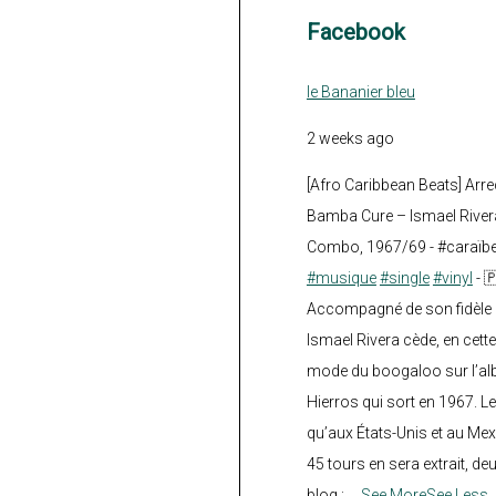
Facebook
le Bananier bleu
2 weeks ago
[Afro Caribbean Beats] Arre
Bamba Cure – Ismael Rivera
Combo, 1967/69 - #caraïb
#musique
#single
#vinyl
- 
Accompagné de son fidèle a
Ismael Rivera cède, en cette
mode du boogaloo sur l’a
Hierros qui sort en 1967. Le
qu’aux États-Unis et au Mex
45 tours en sera extrait, deux.
blog :
...
See More
See Less