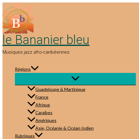
Aller
au
contenu
le Bananier bleu
Musiques jazz afro-caribéennes
Régions
Guadeloupe & Martinique
France
Afrique
Caraïbes
Amériques
Asie, Océanie & Océan Indien
Rubriques