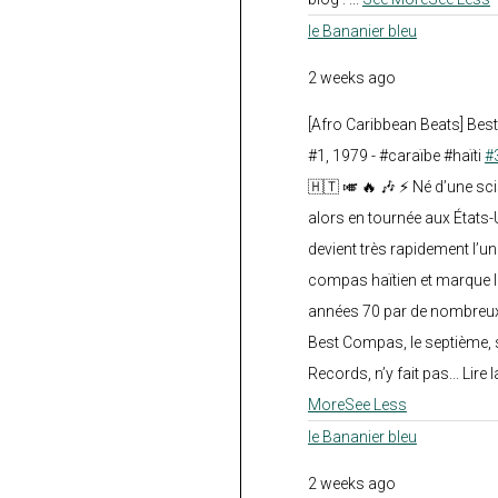
le Bananier bleu
2 weeks ago
[Afro Caribbean Beats] Be
#1, 1979 - #caraïbe #haïti
#
🇭🇹 🎺 🔥 🎶 ⚡ Né d’une sc
alors en tournée aux États
devient très rapidement l’
compas haïtien et marque l
années 70 par de nombreux
Best Compas, le septième, 
Records, n’y fait pas... Lire l
More
See Less
le Bananier bleu
2 weeks ago