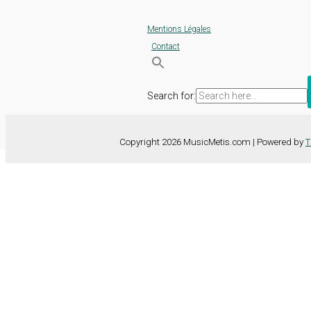
Mentions Légales
Contact
Search for:
Copyright 2026 MusicMetis.com | Powered by
T
Nous utilisons des cookies sur notre site Web pour vous offrir l'expérie
TOUS les cookies. Toutefois, vous pouvez modifier les "Paramètres d
Paramètres des cookies
Tout accepter
Fermer
Détails de la confidentialité