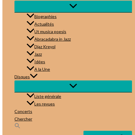
Biographies
Actualités
Ut musica poesis
Abracadabra in Jazz
Djaz Kreyol
Jazz
Idées
A la Une
Disques
Liste générale
Les revues
Concerts
Chercher