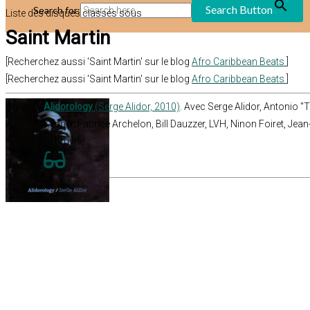
Search Button
Search for:
Liste des disques classés sous
Saint Martin
[Recherchez aussi 'Saint Martin' sur le blog
Afro Caribbean Beats
]
[Recherchez aussi 'Saint Martin' sur le blog
Afro Caribbean Beats
]
Alidorology
(Serge Alidor, 2010)
. Avec Serge Alidor, Antonio
Kynner, Fabrice Archelon, Bill Dauzzer, LVH, Ninon Foiret, Jean
Debruyne...