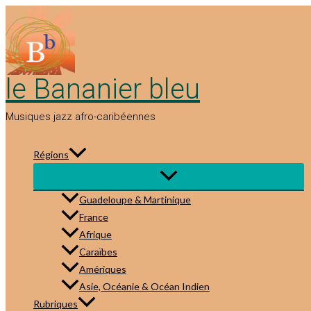
Aller
au
contenu
le Bananier bleu
Musiques jazz afro-caribéennes
Régions
Guadeloupe & Martinique
France
Afrique
Caraïbes
Amériques
Asie, Océanie & Océan Indien
Rubriques