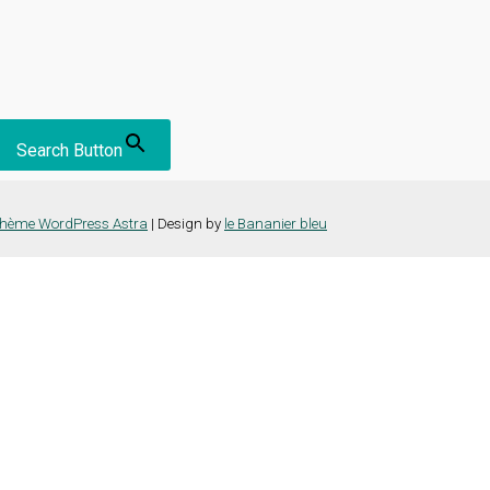
Search Button
hème WordPress Astra
| Design by
le Bananier bleu
nce la plus pertinente en mémorisant vos préférences et vos visites répét
es cookies" pour fournir un consentement contrôlé.