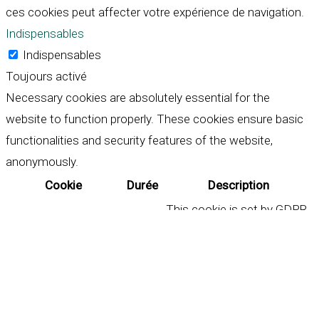
ces cookies peut affecter votre expérience de navigation.
Indispensables
Indispensables
Toujours activé
Necessary cookies are absolutely essential for the
website to function properly. These cookies ensure basic
functionalities and security features of the website,
anonymously.
Cookie
Durée
Description
This cookie is set by GDPR
Cookie Consent plugin. The
cookielawinfo-
11
cookie is used to store the
checkbox-analytics
months
user consent for the
cookies in the category
"Analytics".