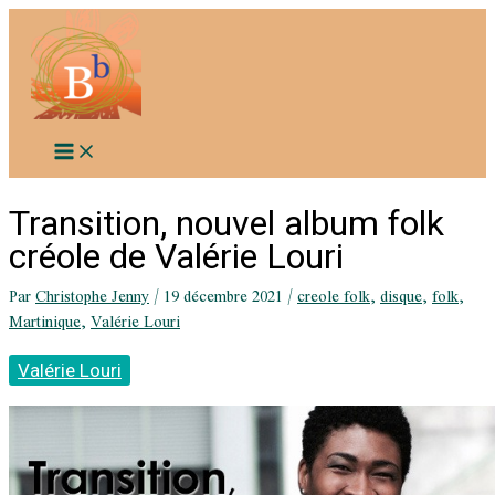
Aller
au
contenu
Transition, nouvel album folk
créole de Valérie Louri
Par
Christophe Jenny
/
19 décembre 2021
/
creole folk
,
disque
,
folk
,
Martinique
,
Valérie Louri
Valérie Louri