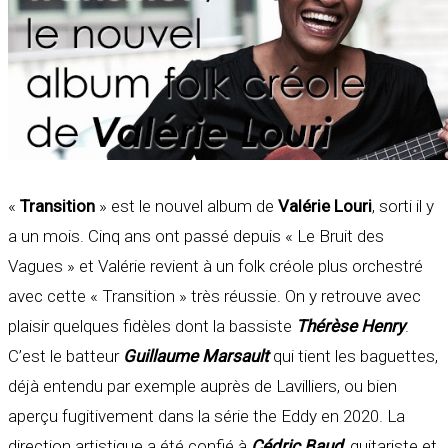
«
Transition
» est le nouvel album de
Valérie Louri
, sorti il y
a un mois. Cinq ans ont passé depuis « Le Bruit des
Vagues » et Valérie revient à un folk créole plus orchestré
avec cette « Transition » très réussie. On y retrouve avec
plaisir quelques fidèles dont la bassiste
Thérèse Henry
.
C’est le batteur
Guillaume Marsault
qui tient les baguettes,
déjà entendu par exemple auprès de Lavilliers, ou bien
aperçu fugitivement dans la série the Eddy en 2020. La
direction artistique a été confié à
Cédric Baud
, guitariste et