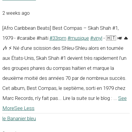
2 weeks ago
[Afro Caribbean Beats] Best Compas – Skah Shah #1,
1979 - #caraïbe #haïti
#33rpm
#musique
#vinyl
- 🇭🇹 🎺 🔥
🎶 ⚡ Né d’une scission des Shleu-Shleu alors en tournée
aux États-Unis, Skah Shah #1 devient très rapidement l’un
des groupes phares du compas haïtien et marque la
deuxième moitié des années 70 par de nombreux succès.
Cet album, Best Compas, le septième, sorti en 1979 chez
Marc Records, n’y fait pas... Lire la suite sur le blog :
...
See
More
See Less
le Bananier bleu