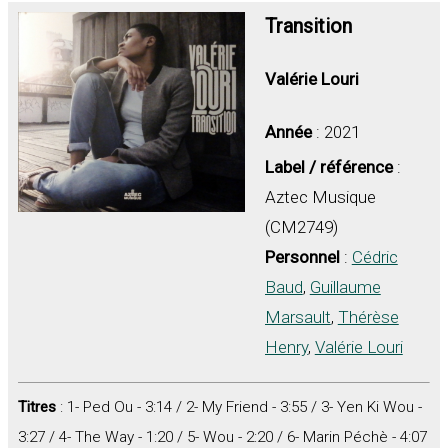
Transition
Valérie Louri
Année
: 2021
Label / référence
:
Aztec Musique
(CM2749)
Personnel
:
Cédric
Baud
,
Guillaume
Marsault
,
Thérèse
Henry
,
Valérie Louri
Titres
: 1- Ped Ou - 3:14 / 2- My Friend - 3:55 / 3- Yen Ki Wou -
3:27 / 4- The Way - 1:20 / 5- Wou - 2:20 / 6- Marin Péchè - 4:07