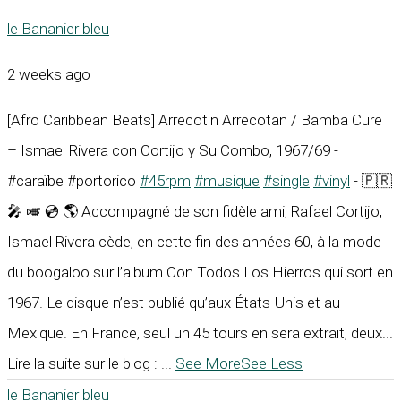
le Bananier bleu
2 weeks ago
[Afro Caribbean Beats] Arrecotin Arrecotan / Bamba Cure
– Ismael Rivera con Cortijo y Su Combo, 1967/69 -
#caraïbe #portorico
#45rpm
#musique
#single
#vinyl
- 🇵🇷
🎤 🎺 💿 🌎 Accompagné de son fidèle ami, Rafael Cortijo,
Ismael Rivera cède, en cette fin des années 60, à la mode
du boogaloo sur l’album Con Todos Los Hierros qui sort en
1967. Le disque n’est publié qu’aux États-Unis et au
Mexique. En France, seul un 45 tours en sera extrait, deux...
Lire la suite sur le blog :
...
See More
See Less
le Bananier bleu