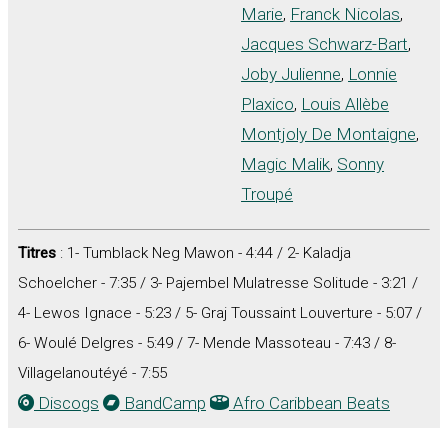
Marie
,
Franck Nicolas
,
Jacques Schwarz-Bart
,
Joby Julienne
,
Lonnie
Plaxico
,
Louis Allèbe
Montjoly De Montaigne
,
Magic Malik
,
Sonny
Troupé
Titres
: 1- Tumblack Neg Mawon - 4:44 / 2- Kaladja
Schoelcher - 7:35 / 3- Pajembel Mulatresse Solitude - 3:21 /
4- Lewos Ignace - 5:23 / 5- Graj Toussaint Louverture - 5:07 /
6- Woulé Delgres - 5:49 / 7- Mende Massoteau - 7:43 / 8-
Villagelanoutéyé - 7:55
Discogs
BandCamp
Afro Caribbean Beats