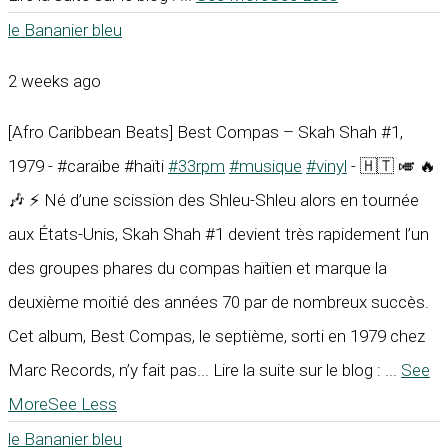
le Bananier bleu
2 weeks ago
[Afro Caribbean Beats] Best Compas – Skah Shah #1,
1979 - #caraïbe #haïti
#33rpm
#musique
#vinyl
- 🇭🇹 🎺 🔥
🎶 ⚡ Né d’une scission des Shleu-Shleu alors en tournée
aux États-Unis, Skah Shah #1 devient très rapidement l’un
des groupes phares du compas haïtien et marque la
deuxième moitié des années 70 par de nombreux succès.
Cet album, Best Compas, le septième, sorti en 1979 chez
Marc Records, n’y fait pas... Lire la suite sur le blog :
...
See
More
See Less
le Bananier bleu