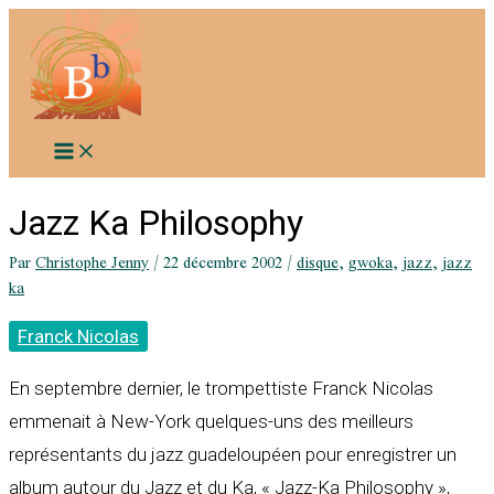
Aller
au
contenu
Jazz Ka Philosophy
Par
Christophe Jenny
/
22 décembre 2002
/
disque
,
gwoka
,
jazz
,
jazz
ka
Franck Nicolas
En septembre dernier, le trompettiste Franck Nicolas
emmenait à New-York quelques-uns des meilleurs
représentants du jazz guadeloupéen pour enregistrer un
album autour du Jazz et du Ka, « Jazz-Ka Philosophy »,