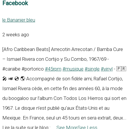
Facebook
le Bananier bleu
2 weeks ago
[Afro Caribbean Beats] Arrecotin Arrecotan / Bamba Cure
– Ismael Rivera con Cortijo y Su Combo, 1967/69 -
#caraïbe #portorico
#45rpm
#musique
#single
#vinyl
- 🇵🇷
🎤 🎺 💿 🌎 Accompagné de son fidèle ami, Rafael Cortijo,
Ismael Rivera cède, en cette fin des années 60, à la mode
du boogaloo sur l’album Con Todos Los Hierros qui sort en
1967. Le disque n’est publié qu’aux États-Unis et au
Mexique. En France, seul un 45 tours en sera extrait, deux...
Lire la suite sur le blog :
...
See More
See Less