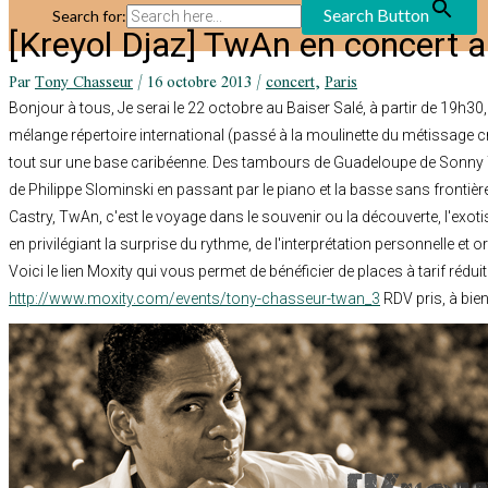
Search Button
Search for:
[Kreyol Djaz] TwAn en concert a
Par
Tony Chasseur
/
16 octobre 2013
/
concert
,
Paris
Bonjour à tous, Je serai le 22 octobre au Baiser Salé, à partir de 19h30
mélange répertoire international (passé à la moulinette du métissage cr
tout sur une base caribéenne. Des tambours de Guadeloupe de Sonny T
de Philippe Slominski en passant par le piano et la basse sans frontiè
Castry, TwAn, c'est le voyage dans le souvenir ou la découverte, l'exoti
en privilégiant la surprise du rythme, de l'interprétation personnelle et o
Voici le lien Moxity qui vous permet de bénéficier de places à tarif réduit 
http://www.moxity.com/events/tony-chasseur-twan_3
RDV pris, à bien