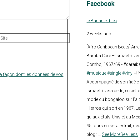
Facebook
le Bananier bleu
2 weeks ago
Site
[Afro Caribbean Beats] Arre
Bamba Cure – Ismael Rivera
Combo, 1967/69 - #caraïb
#musique
#single
#vinyl
- 
la façon dont les données de vos
Accompagné de son fidèle a
Ismael Rivera cède, en cette
mode du boogaloo sur l’a
Hierros qui sort en 1967. Le
qu’aux États-Unis et au Mex
45 tours en sera extrait, deux.
blog :
...
See More
See Less