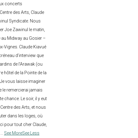
ux concerts
entre des Arts, Claude
awinul Syndicate. Nous
er Joe Zawinul le matin,
e au Midway au Gosier –
ux-Vignes. Claude Kiavué
créneau d’interview que
 jardins de l’Arawak (ou
re hôtel de la Pointe de la
 Je vous laisse imaginer
ne le remercierai jamais
 chance. Le soir, il y eut
Centre des Arts, et nous
ter dans les loges, où
rci pour tout cher Claude,
!
...
See More
See Less