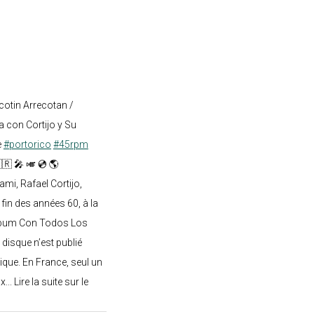
cotin Arrecotan /
 con Cortijo y Su
e
#portorico
#45rpm
🇷 🎤 🎺 💿 🌎
mi, Rafael Cortijo,
 fin des années 60, à la
lbum Con Todos Los
 disque n’est publié
ique. En France, seul un
.. Lire la suite sur le