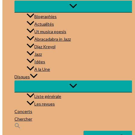
Biographies
Actualités
Ut musica poesis
Abracadabra in Jazz
Djaz Kreyol
Jazz
Idées
A la Une
Disques
Liste générale
Les revues
Concerts
Chercher