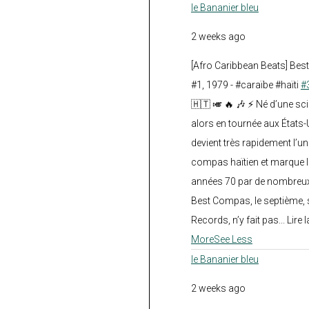
le Bananier bleu
2 weeks ago
[Afro Caribbean Beats] Be
#1, 1979 - #caraïbe #haïti
#
🇭🇹 🎺 🔥 🎶 ⚡ Né d’une sc
alors en tournée aux États
devient très rapidement l’
compas haïtien et marque l
années 70 par de nombreux
Best Compas, le septième, 
Records, n’y fait pas... Lire l
More
See Less
le Bananier bleu
2 weeks ago