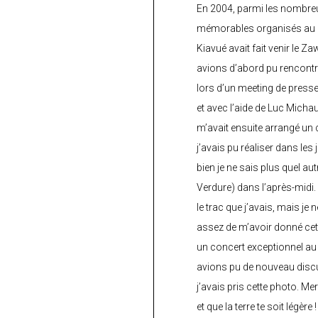
En 2004, parmi les nombre
mémorables organisés au C
Kiavué avait fait venir le Z
avions d’abord pu rencontr
lors d’un meeting de press
et avec l’aide de Luc Micha
m’avait ensuite arrangé un 
j’avais pu réaliser dans les
bien je ne sais plus quel aut
Verdure) dans l’après-midi.
le trac que j’avais, mais je 
assez de m’avoir donné cette
un concert exceptionnel au 
avions pu de nouveau discu
j’avais pris cette photo. Me
et que la terre te soit légère 