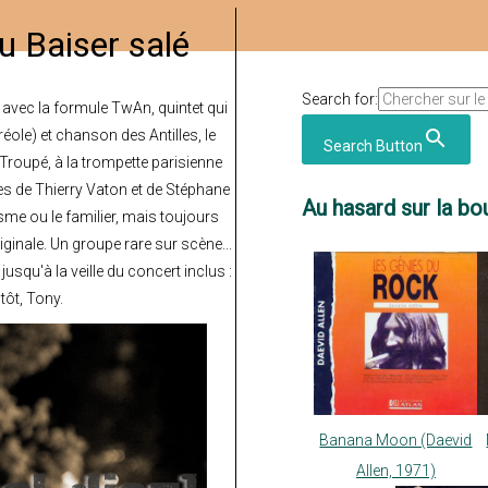
u Baiser salé
Search for:
, avec la formule TwAn, quintet qui
éole) et chanson des Antilles, le
Search Button
roupé, à la trompette parisienne
res de Thierry Vaton et de Stéphane
Au hasard sur la bou
sme ou le familier, mais toujours
riginale. Un groupe rare sur scène...
jusqu'à la veille du concert inclus :
tôt, Tony.
Banana Moon (Daevid
Allen, 1971)