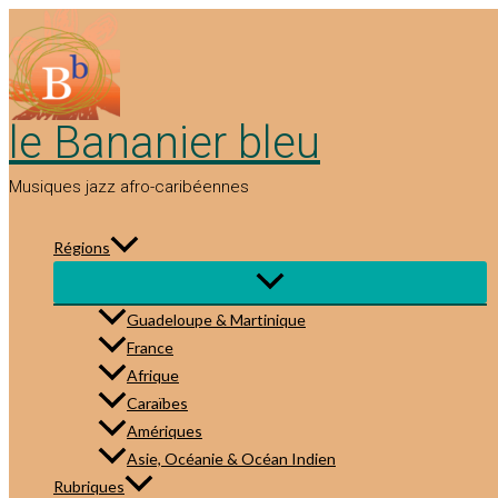
Aller
au
contenu
le Bananier bleu
Musiques jazz afro-caribéennes
Régions
Guadeloupe & Martinique
France
Afrique
Caraïbes
Amériques
Asie, Océanie & Océan Indien
Rubriques