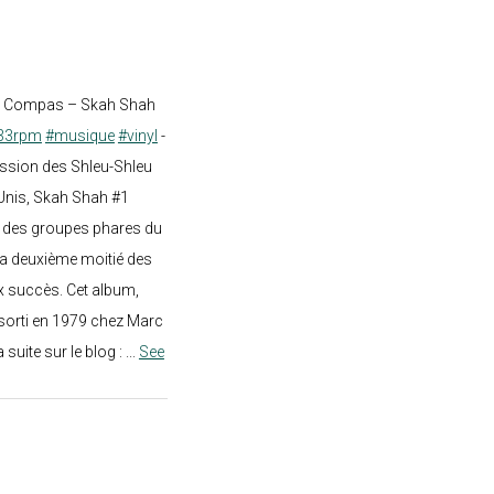
st Compas – Skah Shah
33rpm
#musique
#vinyl
-
ission des Shleu-Shleu
-Unis, Skah Shah #1
un des groupes phares du
a deuxième moitié des
 succès. Cet album,
sorti en 1979 chez Marc
a suite sur le blog :
...
See