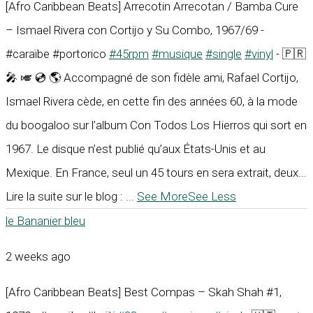
[Afro Caribbean Beats] Arrecotin Arrecotan / Bamba Cure
– Ismael Rivera con Cortijo y Su Combo, 1967/69 -
#caraïbe #portorico
#45rpm
#musique
#single
#vinyl
- 🇵🇷
🎤 🎺 💿 🌎 Accompagné de son fidèle ami, Rafael Cortijo,
Ismael Rivera cède, en cette fin des années 60, à la mode
du boogaloo sur l’album Con Todos Los Hierros qui sort en
1967. Le disque n’est publié qu’aux États-Unis et au
Mexique. En France, seul un 45 tours en sera extrait, deux...
Lire la suite sur le blog :
...
See More
See Less
le Bananier bleu
2 weeks ago
[Afro Caribbean Beats] Best Compas – Skah Shah #1,