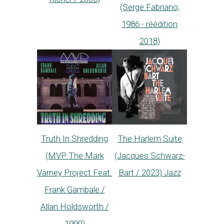
(Serge Fabriano,
1986 - réédition
2018)
Truth In Shredding
The Harlem Suite
(MVP The Mark
(Jacques Schwarz-
Varney Project Feat.
Bart / 2023) Jazz
Frank Gambale /
Allan Holdsworth /
1990)