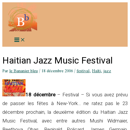
Aller
au
contenu
Haitian Jazz Music Festival
Par
le Bananier bleu
/
18 décembre 2006
/
festival
,
Haïti
,
jazz
18 décembre
– Festival – Si vous avez prévu
de passer les fêtes à
New-York
… ne ratez pas le
23
décembre
prochain, la deuxième édition du
Haitian Jazz
Music Festival
, avec entre autres Mushi Widmaier,
Beethova Obas, Reginald Policard, James Germain,