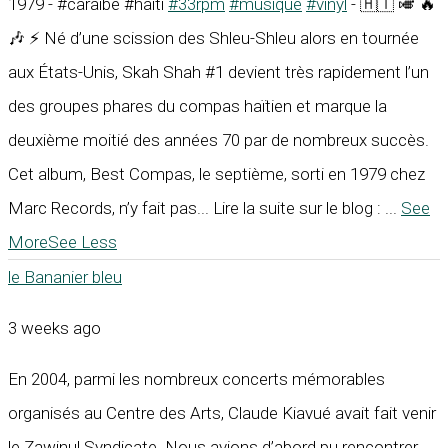
1979 - #caraïbe #haïti
#33rpm
#musique
#vinyl
- 🇭🇹 🎺 🔥
🎶 ⚡ Né d’une scission des Shleu-Shleu alors en tournée
aux États-Unis, Skah Shah #1 devient très rapidement l’un
des groupes phares du compas haïtien et marque la
deuxième moitié des années 70 par de nombreux succès.
Cet album, Best Compas, le septième, sorti en 1979 chez
Marc Records, n’y fait pas... Lire la suite sur le blog :
...
See
More
See Less
le Bananier bleu
3 weeks ago
En 2004, parmi les nombreux concerts mémorables
organisés au Centre des Arts, Claude Kiavué avait fait venir
le Zawinul Syndicate. Nous avions d’abord pu rencontrer