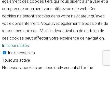
également des cookies tiers qui nous aident à analyser et à
comprendre comment vous utilisez ce site web. Ces
cookies ne seront stockés dans votre navigateur qu'avec
votre consentement. Vous avez également la possibilité de
refuser ces cookies. Mais la désactivation de certains de
ces cookies peut affecter votre expérience de navigation.
Indispensables
Indispensables
Toujours activé
Necessary cookies are absolutely essential for the
website to function properly. These cookies ensure basic
functionalities and security features of the website,
anonymously.
Cookie
Durée
Description
This cookie is set by GDPR