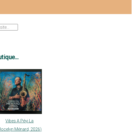
tique...
Vibes A Péyi La
Jocelyn Ménard, 2026)