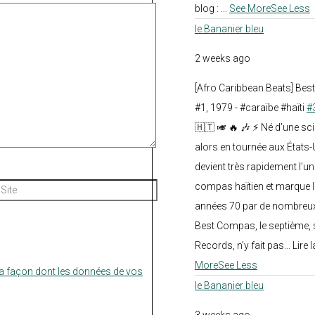
blog :
...
See More
See Less
le Bananier bleu
2 weeks ago
[Afro Caribbean Beats] Be
#1, 1979 - #caraïbe #haïti
#
🇭🇹 🎺 🔥 🎶 ⚡ Né d’une sc
alors en tournée aux États
devient très rapidement l’
compas haïtien et marque l
Site
années 70 par de nombreux
Best Compas, le septième, 
Records, n’y fait pas... Lire l
More
See Less
la façon dont les données de vos
le Bananier bleu