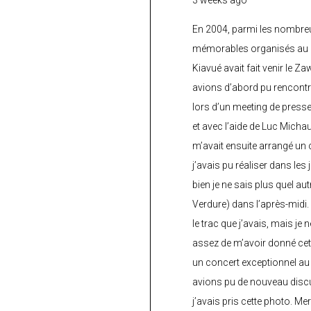
3 weeks ago
En 2004, parmi les nombre
mémorables organisés au C
Kiavué avait fait venir le Z
avions d’abord pu rencontr
lors d’un meeting de press
et avec l’aide de Luc Micha
m’avait ensuite arrangé un 
j’avais pu réaliser dans les
bien je ne sais plus quel aut
Verdure) dans l’après-midi.
le trac que j’avais, mais je 
assez de m’avoir donné cette
un concert exceptionnel au 
avions pu de nouveau discu
j’avais pris cette photo. Me