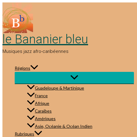
Aller
au
contenu
le Bananier bleu
Musiques jazz afro-caribéennes
Régions
Guadeloupe & Martinique
France
Afrique
Caraïbes
Amériques
Asie, Océanie & Océan Indien
Rubriques