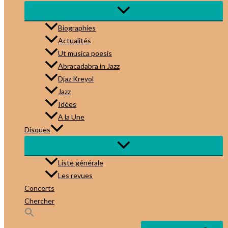
Biographies
Actualités
Ut musica poesis
Abracadabra in Jazz
Djaz Kreyol
Jazz
Idées
A la Une
Disques
Liste générale
Les revues
Concerts
Chercher