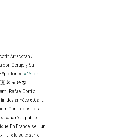
cotin Arrecotan /
 con Cortijo y Su
e #portorico
#45rpm
🇷 🎤 🎺 💿 🌎
mi, Rafael Cortijo,
 fin des années 60, à la
lbum Con Todos Los
 disque n’est publié
ique. En France, seul un
.. Lire la suite sur le