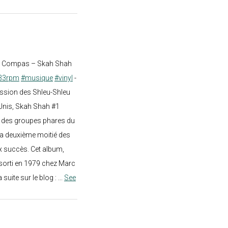
st Compas – Skah Shah
33rpm
#musique
#vinyl
-
ission des Shleu-Shleu
-Unis, Skah Shah #1
un des groupes phares du
a deuxième moitié des
 succès. Cet album,
sorti en 1979 chez Marc
a suite sur le blog :
...
See