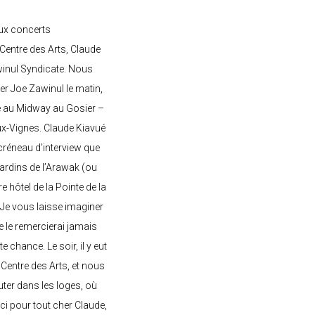
ux concerts
entre des Arts, Claude
awinul Syndicate. Nous
er Joe Zawinul le matin,
e au Midway au Gosier –
ux-Vignes. Claude Kiavué
créneau d’interview que
 jardins de l’Arawak (ou
re hôtel de la Pointe de la
 Je vous laisse imaginer
ne le remercierai jamais
 chance. Le soir, il y eut
Centre des Arts, et nous
ter dans les loges, où
rci pour tout cher Claude,