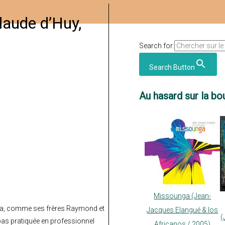
laude d’Huy,
Search for:
Search Button
Au hasard sur la bou
Missounga (Jean-
, a, comme ses frères Raymond et
Jacques Elangué & los
(
 pas pratiquée en professionnel
Africanos / 2005)