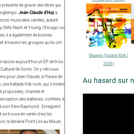
e présente de graver des titres qui
longtemps.
Jean-Claude d’Huy
a
luences musicales variées, autant
by Stills Nash et Young, Chicago ou
res, il a également de bonnes
t à travers les groupes qu’ils ont
Maagix (Iguane Xtet /
propose aujourd’hui un EP de trois
2005)
e Culturel de Sonis. On y retrouve
sens pour Jean-Claude, à l’heure de
Au hasard sur n
, une ballade folk rock, qui s’insère
nt proposées, chantée et
’exception des batteries, confiées à
l à son frère Raymond. Enregistré
et se trouve en vente chez les
or, la librairie Point Lire au Moule.