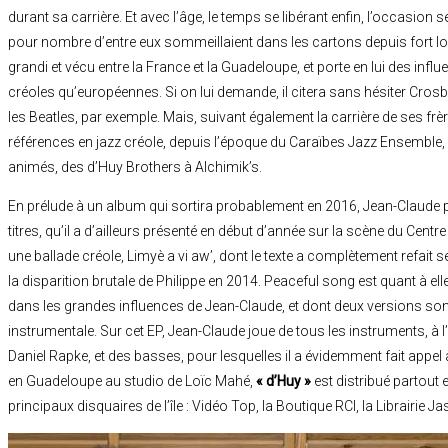
durant sa carrière. Et avec l’âge, le temps se libérant enfin, l’occasion s
pour nombre d’entre eux sommeillaient dans les cartons depuis fort 
grandi et vécu entre la France et la Guadeloupe, et porte en lui des inf
créoles qu’européennes. Si on lui demande, il citera sans hésiter Cros
les Beatles, par exemple. Mais, suivant également la carrière de ses frè
références en jazz créole, depuis l’époque du Caraïbes Jazz Ensemble, e
animés, des d’Huy Brothers à Alchimik’s.
En prélude à un album qui sortira probablement en 2016, Jean-Claude 
titres, qu’il a d’ailleurs présenté en début d’année sur la scène du Centr
une ballade créole, Limyè a vi aw’, dont le texte a complètement refait 
la disparition brutale de Philippe en 2014. Peaceful song est quant à elle
dans les grandes influences de Jean-Claude, et dont deux versions so
instrumentale. Sur cet EP, Jean-Claude joue de tous les instruments, à l
Daniel Rapke, et des basses, pour lesquelles il a évidemment fait appe
en Guadeloupe au studio de Loïc Mahé,
« d’Huy »
est distribué partout 
principaux disquaires de l’île : Vidéo Top, la Boutique RCI, la Librairie Jas