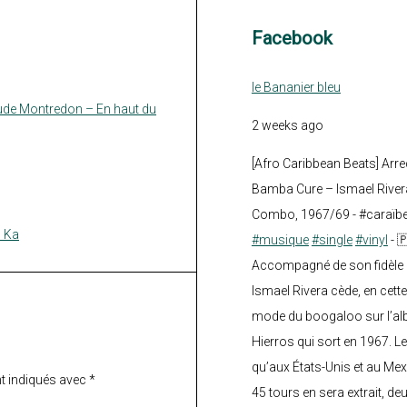
Facebook
le Bananier bleu
ude Montredon – En haut du
2 weeks ago
[Afro Caribbean Beats] Arre
Bamba Cure – Ismael Rivera
Combo, 1967/69 - #caraïb
o Ka
#musique
#single
#vinyl
- 
Accompagné de son fidèle a
Ismael Rivera cède, en cette
mode du boogaloo sur l’a
Hierros qui sort en 1967. Le
qu’aux États-Unis et au Mex
t indiqués avec
*
45 tours en sera extrait, deux.