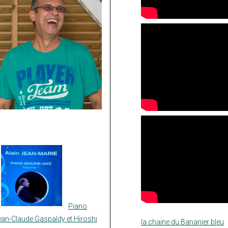
Piano
ean-Claude Gaspaldy et Hiroshi
la chaine du Bananier bleu