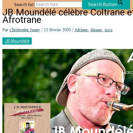
Search Button
Search for:
JB Moundélé célèbre Coltrane et
Afrotrane
Par
Christophe Jenny
/
12 février 2020
/
Afrique
,
disque
,
jazz
JB Moundélé