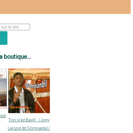
a boutique...
nest
Ton si ké Bayif... (Jony
Lerond dit Sòmnanbil /