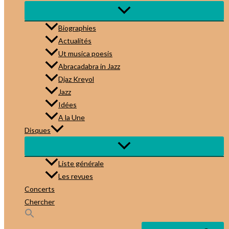
Biographies
Actualités
Ut musica poesis
Abracadabra in Jazz
Djaz Kreyol
Jazz
Idées
A la Une
Disques
Liste générale
Les revues
Concerts
Chercher