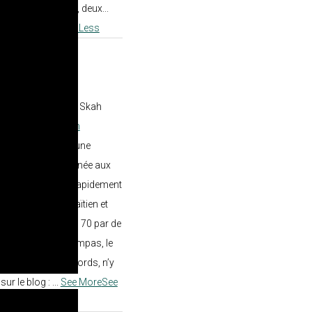
rs en sera extrait, deux...
g :
...
See More
See Less
ts] Best Compas – Skah
aïbe #haïti
#33rpm
🇹 🎺 🔥 🎶 ⚡ Né d’une
hleu alors en tournée aux
h #1 devient très rapidement
res du compas haïtien et
moitié des années 70 par de
t album, Best Compas, le
979 chez Marc Records, n’y
e sur le blog :
...
See More
See