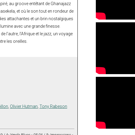
nspiré, au groove entêtant de Ghanajazz
 Masekela, et où le son tout en rondeur de
dies attachantes et un brin nostalgiques
llumine avec une grande finesse.
e l’autre, l’Afrique et le jazz, un voyage
re les oreilles.
illon
,
Olivier Hutman
,
Tony Rabeson
19 / 4- Ymela Blues - 05:04 / 5- Impressions -