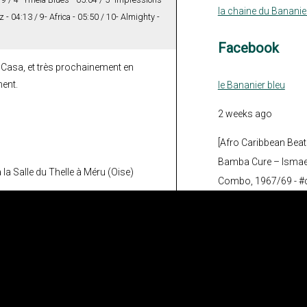
la chaine du Bananie
- 04:13 / 9- Africa - 05:50 / 10- Almighty -
Facebook
In Casa, et très prochainement en
ment.
le Bananier bleu
2 weeks ago
[Afro Caribbean Beat
Bamba Cure – Ismael
à la Salle du Thelle à Méru (Oise)
Combo, 1967/69 - #
#musique
#single
#v
Accompagné de son fi
Ismael Rivera cède, e
la mode du boogalo
Los Hierros qui sort 
publié qu’aux États-U