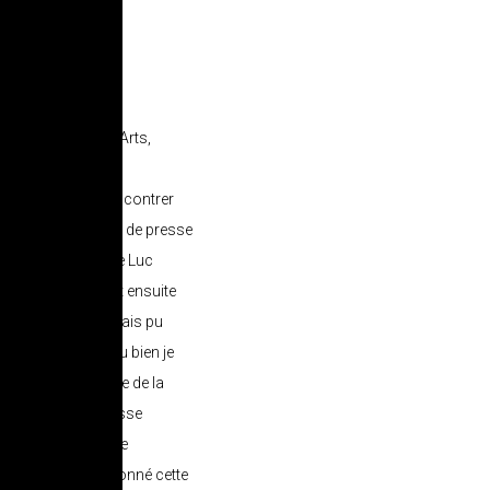
nombreux concerts
s au Centre des Arts,
ait venir le Zawinul
ons d’abord pu rencontrer
, lors d’un meeting de presse
– et avec l’aide de Luc
de Kiavué m’avait ensuite
interview que j’avais pu
ins de l’Arawak (ou bien je
e hôtel de la Pointe de la
-midi. Je vous laisse
’avais, mais je ne le
ssez de m’avoir donné cette