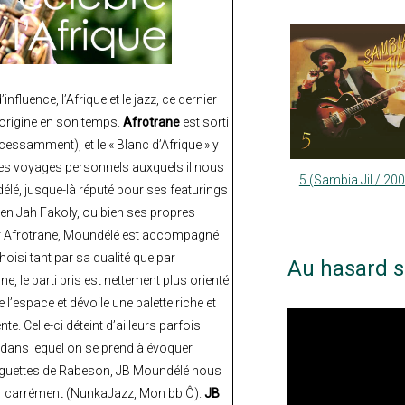
influence, l’Afrique et le jazz, ce dernier
d’origine en son temps.
Afrotrane
est sorti
cessamment), et le « Blanc d’Afrique » y
ses voyages personnels auxquels il nous
5 (Sambia Jil / 20
élé, jusque-là réputé pour ses featurings
en Jah Fakoly, ou bien ses propres
Sur Afrotrane, Moundélé est accompagné
hoisi tant par sa qualité que par
Au hasard s
ne, le parti pris est nettement plus orienté
l’espace et dévoile une palette riche et
e. Celle-ci déteint d’ailleurs parfois
 dans lequel on se prend à évoquer
 baguettes de Rabeson, JB Moundélé nous
ver carrément (NunkaJazz, Mon bb Ô).
JB