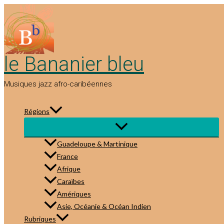
Aller
au
contenu
le Bananier bleu
Musiques jazz afro-caribéennes
Régions
Guadeloupe & Martinique
France
Afrique
Caraïbes
Amériques
Asie, Océanie & Océan Indien
Rubriques