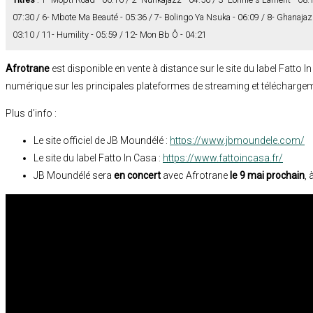
07:30 / 6- Mbote Ma Beauté - 05:36 / 7- Bolingo Ya Nsuka - 06:09 / 8- Ghanajazz 
03:10 / 11- Humility - 05:59 / 12- Mon Bb Ô - 04:21
Afrotrane
est disponible en vente à distance sur le site du label Fatto 
numérique sur les principales plateformes de streaming et télécharge
Plus d’info :
Le site officiel de JB Moundélé :
https://www.jbmoundele.com/
Le site du label Fatto In Casa :
https://www.fattoincasa.fr/
JB Moundélé sera
en concert
avec Afrotrane
le 9 mai prochain
, 