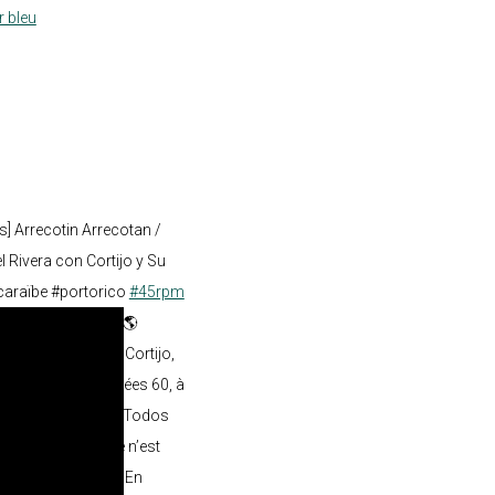
r bleu
s] Arrecotin Arrecotan /
 Rivera con Cortijo y Su
caraïbe #portorico
#45rpm
inyl
- 🇵🇷 🎤 🎺 💿 🌎
dèle ami, Rafael Cortijo,
n cette fin des années 60, à
o sur l’album Con Todos
en 1967. Le disque n’est
nis et au Mexique. En