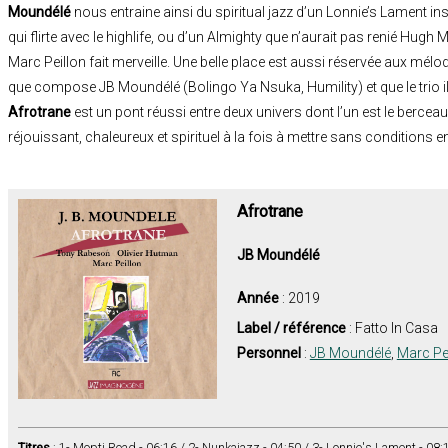
Moundélé
nous entraine ainsi du spiritual jazz d’un Lonnie’s Lament i
qui flirte avec le highlife, ou d’un Almighty que n’aurait pas renié Hugh
Marc Peillon fait merveille. Une belle place est aussi réservée aux mélo
que compose JB Moundélé (Bolingo Ya Nsuka, Humility) et que le trio i
Afrotrane
est un pont réussi entre deux univers dont l’un est le berceau d
réjouissant, chaleureux et spirituel à la fois à mettre sans conditions ent
Afrotrane
JB Moundélé
Année
: 2019
Label / référence
: Fatto In Casa
Personnel
:
JB Moundélé
,
Marc Pe
Titres
: 1- Mopti Road - 06:16 / 2- Nunkajazz - 04:50 / 3- Lonnie's Lament - 08: