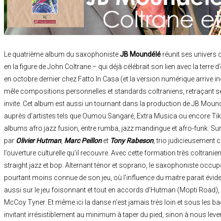
Le quatrième album du saxophoniste
JB Moundélé
réunit ses univers d’
en la figure de John Coltrane – qui déjà célébrait son lien avec la terre 
en octobre dernier chez Fatto In Casa (et la version numérique arrive in
mêle compositions personnelles et standards coltraniens, retraçant 
invite. Cet album est aussi un tournant dans la production de JB Mound
auprès d’artistes tels que Oumou Sangaré, Extra Musica ou encore Tik
albums afro jazz fusion, entre rumba, jazz mandingue et afro-funk. 
par
Olivier Hutman
,
Marc Peillon
et
Tony Rabeson
, trio judicieusement c
l’ouverture culturelle qu’il recouvre. Avec cette formation très coltranien
straight jazz et bop. Alternant ténor et soprano, le saxophoniste occupe 
pourtant moins connue de son jeu, où l’influence du maitre parait évident
aussi sur le jeu foisonnant et tout en accords d’Hutman (Mopti Road),
McCoy Tyner. Et même ici la danse n’est jamais très loin et sous les
invitant irrésistiblement au minimum à taper du pied, sinon à nous le